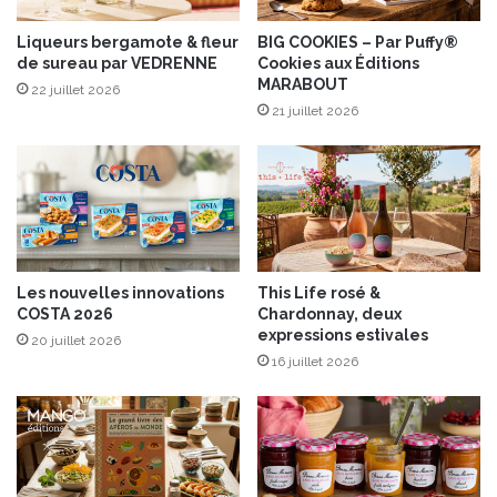
c
a
h
Liqueurs bergamote & fleur
BIG COOKIES – Par Puffy®
m
de sureau par VEDRENNE
Cookies aux Éditions
e
e
MARABOUT
l
l
22 juillet 2026
,
21 juillet 2026
d
u
'
n
é
b
p
i
i
s
c
c
e
u
s
Les nouvelles innovations
This Life rosé &
i
COSTA 2026
Chardonnay, deux
t
expressions estivales
20 juillet 2026
à
16 juillet 2026
p
a
r
t
a
g