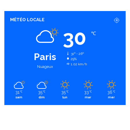
MÉTÉO LOCALE
30
℃
Paris
31º - 26º
29%
1.02 km/h
Nuageux
31
35
35
33
36
℃
℃
℃
℃
℃
sam
dim
lun
mar
mer