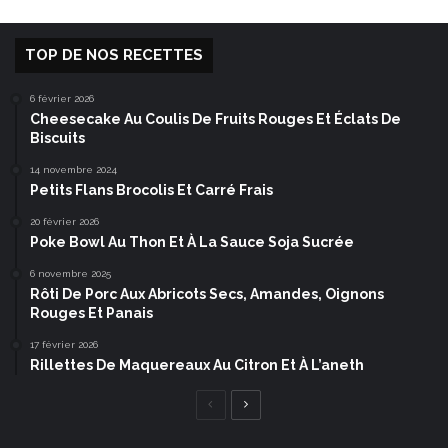
TOP DE NOS RECETTES
6 février 2026
Cheesecake Au Coulis De Fruits Rouges Et Éclats De
Biscuits
14 novembre 2024
Petits Flans Brocolis Et Carré Frais
20 février 2026
Poke Bowl Au Thon Et À La Sauce Soja Sucrée
6 novembre 2025
Rôti De Porc Aux Abricots Secs, Amandes, Oignons
Rouges Et Panais
17 février 2026
Rillettes De Maquereaux Au Citron Et À L’aneth
Page
Page
précédente
suivante