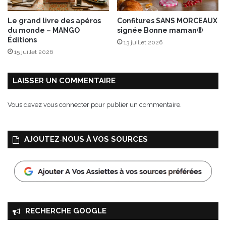
e
r
Le grand livre des apéros
Confitures SANS MORCEAUX
a
du monde – MANGO
signée Bonne maman®
u
Éditions
13 juillet 2026
g
15 juillet 2026
o
û
t
LAISSER UN COMMENTAIRE
e
r
Vous devez
vous connecter
pour publier un commentaire.
!
AJOUTEZ‑NOUS À VOS SOURCES
RECHERCHE GOOGLE