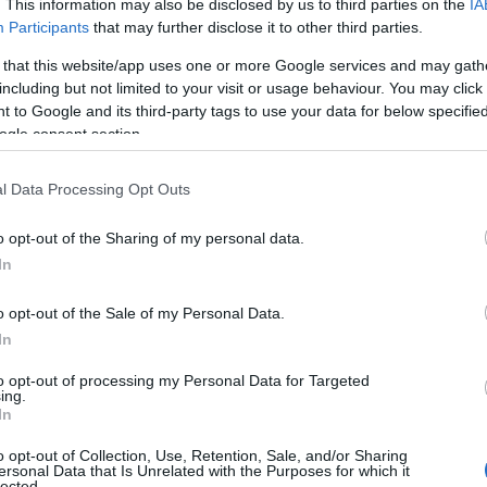
. This information may also be disclosed by us to third parties on the
IA
Participants
that may further disclose it to other third parties.
 that this website/app uses one or more Google services and may gath
including but not limited to your visit or usage behaviour. You may click 
 to Google and its third-party tags to use your data for below specifi
ogle consent section.
l Data Processing Opt Outs
o opt-out of the Sharing of my personal data.
In
o opt-out of the Sale of my Personal Data.
In
mage Beaufort AOP
to opt-out of processing my Personal Data for Targeted
L’Atelier de Sylvain Madelon
ing.
In
o opt-out of Collection, Use, Retention, Sale, and/or Sharing
ersonal Data that Is Unrelated with the Purposes for which it
lected.