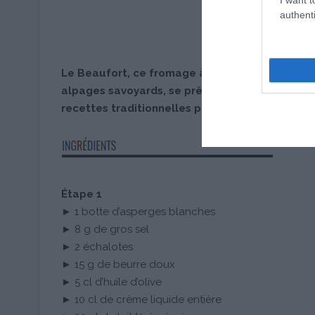
authenti
Le Beaufort, ce fromage à pâte pressée cuite, 
alpages savoyards, se prête avec délice à ces j
recettes traditionnelles pour les mettre au goû
Étape 1
► 1 botte d’asperges blanches
► 8 g de gros sel
► 2 échalotes
► 15 g de beurre doux
► 5 cl d’huile d’olive
► 10 cl de crème liquide entière