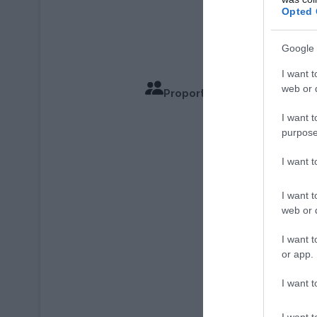
Opted 
Google 
I want t
web or d
Proportions pour 4 Personn
Temps de
I want t
purpose
I want 
I want t
web or d
I want t
or app.
I want t
I want t