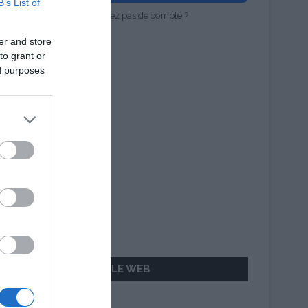
B’s List of
Vous n'avez pas de compte ?
er and store
to grant or
ed purposes
AILLEURS SUR LE WEB