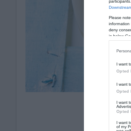
participants
Downstream 
Please note
information 
deny consent
in below Go
Persona
I want t
Opted 
I want t
Opted 
© Le Fro
I want 
Crédit Photo : © 
Advertis
Opted 
I want t
of my P
was col