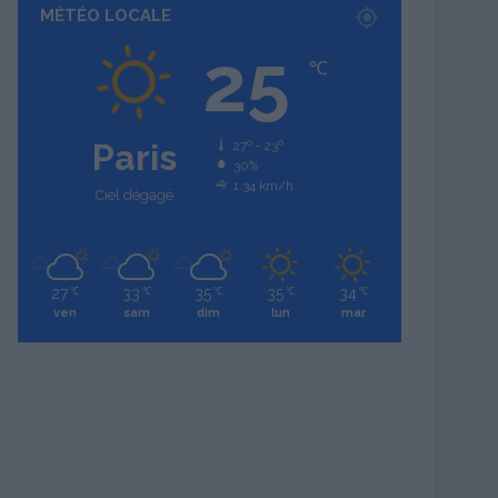
MÉTÉO LOCALE
25
℃
Paris
27º - 23º
30%
1.34 km/h
Ciel dégagé
27
33
35
35
34
℃
℃
℃
℃
℃
ven
sam
dim
lun
mar