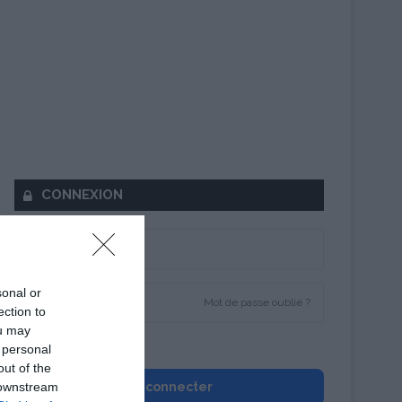
CONNEXION
sonal or
Mot de passe oublié ?
ection to
ou may
Se souvenir de moi
 personal
out of the
 downstream
Se connecter