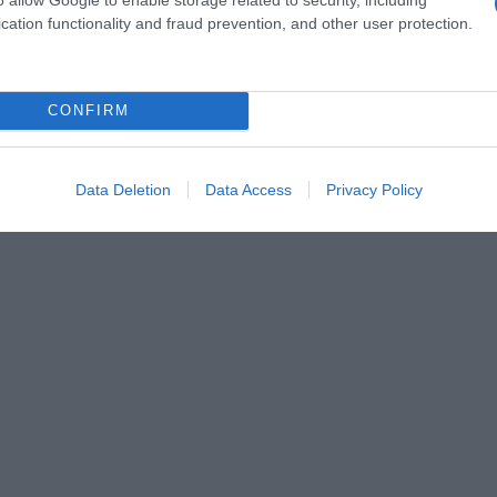
cation functionality and fraud prevention, and other user protection.
CONFIRM
au bon lait de vache, tout droit venu des hauts
eux culinaires qui consistent à réinventer des
t du jour.
Data Deletion
Data Access
Privacy Policy