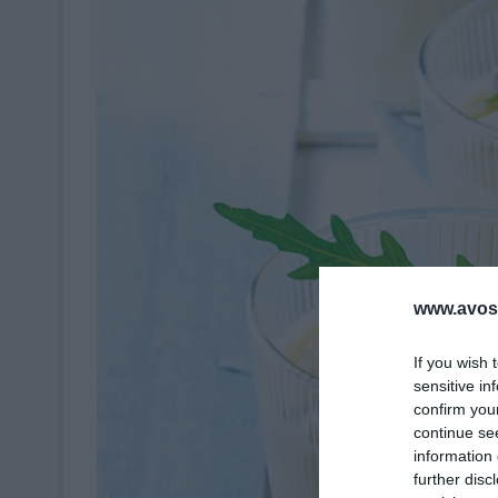
www.avosa
If you wish 
sensitive in
confirm you
continue se
information 
further disc