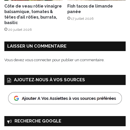
u
,
Côte de veau rôtie vinaigre
Fish tacos de limande
x
h
balsamique, tomates &
panée
e
a
têtes d’ail rôties, burrata,
17 juillet 2026
t
b
basilic
c
i
20 juillet 2026
h
l
o
l
u
é
LAISSER UN COMMENTAIRE
r
e
o
p
Vous devez
vous connecter
pour publier un commentaire.
u
a
g
r
e
l
AJOUTEZ‑NOUS À VOS SOURCES
b
'
r
a
a
r
i
t
s
i
é
s
t
RECHERCHE GOOGLE
e
a