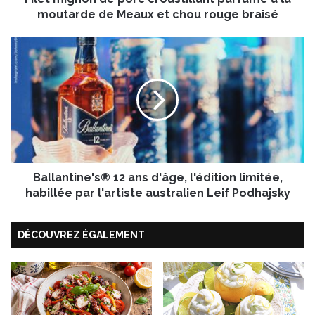
n
moutarde de Meaux et chou rouge braisé
d
e
B
p
a
o
l
r
l
c
a
c
n
r
t
o
i
u
n
s
Ballantine's® 12 ans d'âge, l'édition limitée,
e
t
'
habillée par l'artiste australien Leif Podhajsky
i
s
l
®
l
DÉCOUVREZ ÉGALEMENT
1
a
2
n
a
t
n
p
s
a
d