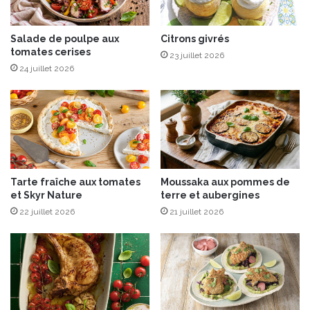
r
'
f
â
u
g
Salade de poulpe aux
Citrons givrés
m
tomates cerises
e
23 juillet 2026
é
,
24 juillet 2026
à
l
l
'
a
é
m
d
o
i
u
t
t
i
Tarte fraîche aux tomates
Moussaka aux pommes de
a
o
et Skyr Nature
terre et aubergines
r
n
d
22 juillet 2026
21 juillet 2026
l
e
i
d
m
e
i
M
t
e
é
a
e