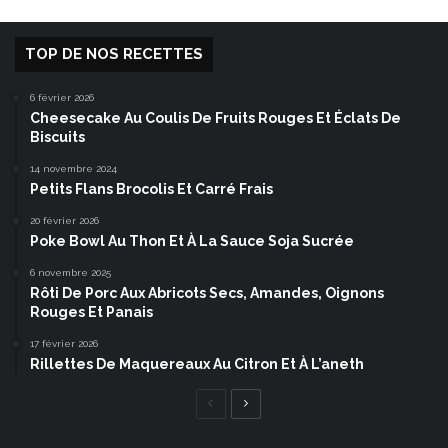
TOP DE NOS RECETTES
6 février 2026
Cheesecake Au Coulis De Fruits Rouges Et Éclats De
Biscuits
14 novembre 2024
Petits Flans Brocolis Et Carré Frais
20 février 2026
Poke Bowl Au Thon Et À La Sauce Soja Sucrée
6 novembre 2025
Rôti De Porc Aux Abricots Secs, Amandes, Oignons
Rouges Et Panais
17 février 2026
Rillettes De Maquereaux Au Citron Et À L’aneth
Page
Page
précédente
suivante