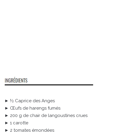
► ½ Caprice des Anges
► Œufs de harengs fumés
► 200 g de chair de langoustines crues
► 1 carotte
► 2 tomates émondées