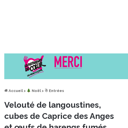
Accueil
>
︎ Noël
>
☃ Entrées
Velouté de langoustines,
cubes de Caprice des Anges
et œufs de harengs fumés