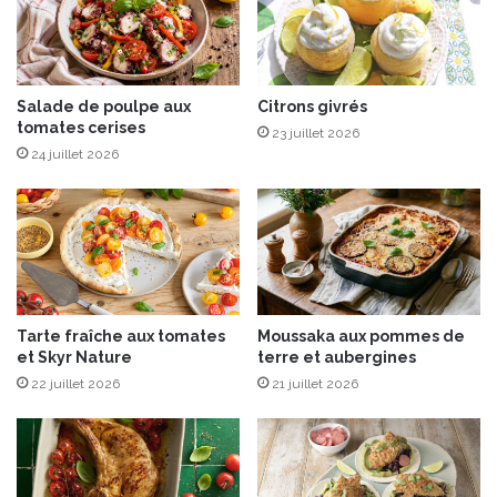
u
n
c
f
i
i
s
t
s
Salade de poulpe aux
Citrons givrés
s
tomates cerises
e
e
23 juillet 2026
s
t
24 juillet 2026
f
a
u
u
m
x
é
d
e
e
s
u
x
Tarte fraîche aux tomates
Moussaka aux pommes de
c
et Skyr Nature
terre et aubergines
h
22 juillet 2026
21 juillet 2026
o
c
o
l
a