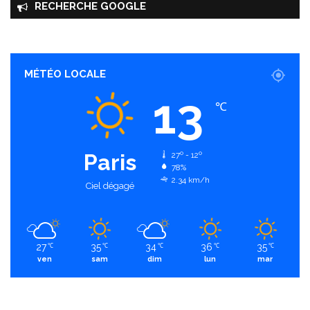
RECHERCHE GOOGLE
MÉTÉO LOCALE
13
℃
Paris
27º - 12º
78%
2.34 km/h
Ciel dégagé
27
35
34
36
35
℃
℃
℃
℃
℃
ven
sam
dim
lun
mar