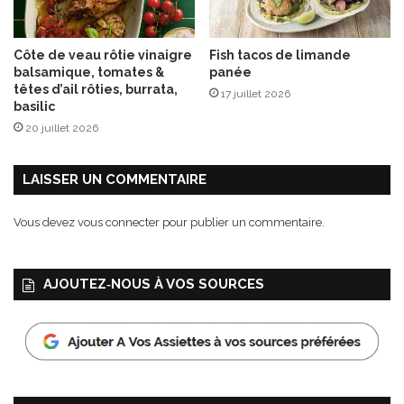
t
s
Côte de veau rôtie vinaigre
Fish tacos de limande
balsamique, tomates &
panée
têtes d’ail rôties, burrata,
17 juillet 2026
basilic
20 juillet 2026
LAISSER UN COMMENTAIRE
Vous devez
vous connecter
pour publier un commentaire.
AJOUTEZ‑NOUS À VOS SOURCES