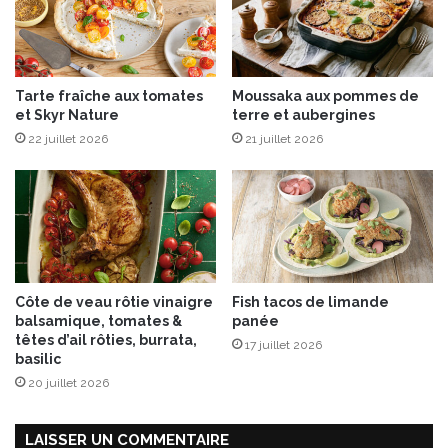
p
a
g
n
Tarte fraîche aux tomates
Moussaka aux pommes de
e
et Skyr Nature
terre et aubergines
22 juillet 2026
21 juillet 2026
Côte de veau rôtie vinaigre
Fish tacos de limande
balsamique, tomates &
panée
têtes d’ail rôties, burrata,
17 juillet 2026
basilic
20 juillet 2026
LAISSER UN COMMENTAIRE