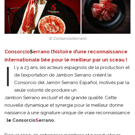
© ConsorcioSerrano
Consorcio
S
errano l’histoire d’une reconnaissance
internationale liée pour le meilleur par un sceau !
I
l y a 23 ans, les acteurs espagnols de la production et
de l’exportation de Jambon Serrano créent le
Consorcio del Jamón Serrano Español, motivés par la
seule volonté de produire un
Jambon Serrano exclusif et de grande qualité. Cette
nouvelle dynamique et synergie pour le meilleur donne
naissance à une signature unique de vraie reconnaissance
:
le
Consorcio
S
errano.