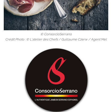
© ConsorcioSerrano
Crédit Photo : © L'atelier des Chefs / Guillaume Czerw / Agent Mel