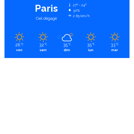
Paris
27º - 24º
30%
2.65 km/h
Ciel dégagé
26
32
35
35
33
℃
℃
℃
℃
℃
ven
sam
dim
lun
mar