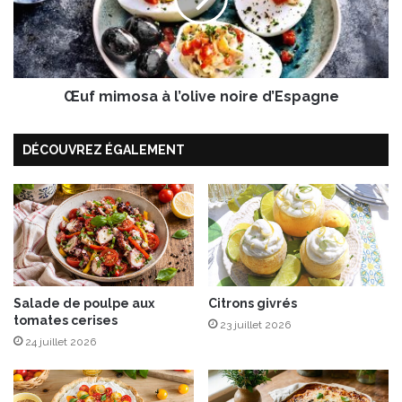
a
i
u
m
c
o
h
s
o
a
c
Œuf mimosa à l’olive noire d’Espagne
à
o
l
l
’
DÉCOUVREZ ÉGALEMENT
a
o
t
l
i
v
e
n
o
i
Salade de poulpe aux
Citrons givrés
r
tomates cerises
e
23 juillet 2026
d
24 juillet 2026
’
E
s