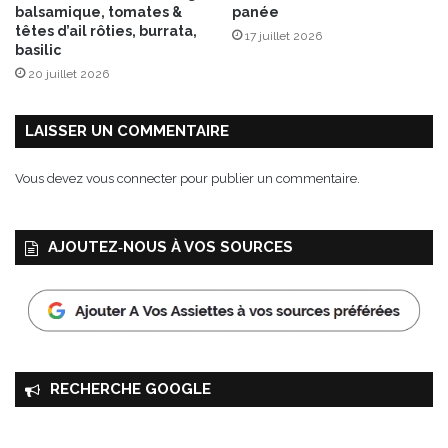
balsamique, tomates &
panée
i
têtes d’ail rôties, burrata,
17 juillet 2026
a
basilic
l
20 juillet 2026
e
F
R
LAISSER UN COMMENTAIRE
I
T
Vous devez
vous connecter
pour publier un commentaire.
E
U
S
AJOUTEZ‑NOUS À VOS SOURCES
E
S
b
y
S
E
N
RECHERCHE GOOGLE
Y
A