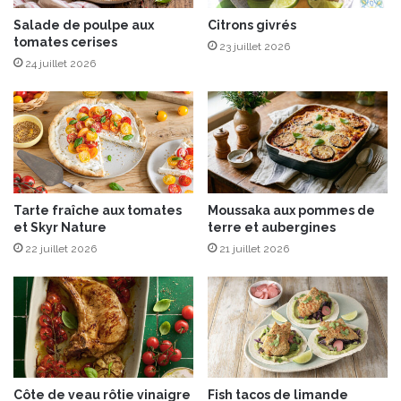
d
t
e
e
Salade de poulpe aux
Citrons givrés
s
tomates cerises
s
23 juillet 2026
à
a
24 juillet 2026
l
v
a
e
p
c
r
l
o
a
v
s
e
é
Tarte fraîche aux tomates
Moussaka aux pommes de
n
l
et Skyr Nature
terre et aubergines
ç
e
a
22 juillet 2026
21 juillet 2026
c
l
t
e
i
o
n
s
p
é
Côte de veau rôtie vinaigre
Fish tacos de limande
c