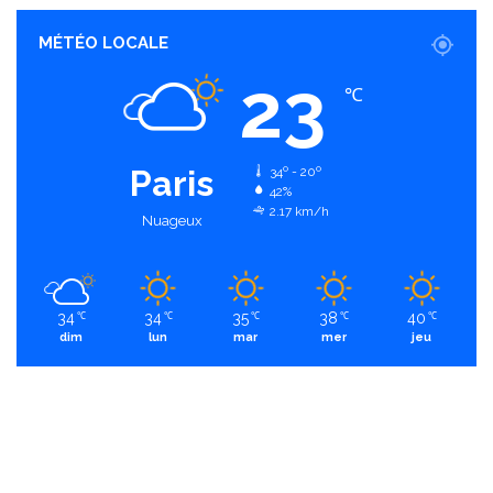
MÉTÉO LOCALE
23
℃
Paris
34º - 20º
42%
2.17 km/h
Nuageux
34
34
35
38
40
℃
℃
℃
℃
℃
dim
lun
mar
mer
jeu