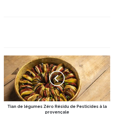
T
i
a
n
d
e
l
é
g
Tian de légumes Zéro Résidu de Pesticides à la
u
m
provençale