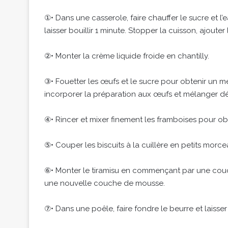
①• Dans une casserole, faire chauffer le sucre et l’e
laisser bouillir 1 minute. Stopper la cuisson, ajouter l
②• Monter la crème liquide froide en chantilly.
③• Fouetter les œufs et le sucre pour obtenir un 
incorporer la préparation aux œufs et mélanger dél
④• Rincer et mixer finement les framboises pour obt
⑤• Couper les biscuits à la cuillère en petits morce
⑥• Monter le tiramisu en commençant par une couch
une nouvelle couche de mousse.
⑦• Dans une poêle, faire fondre le beurre et laisse