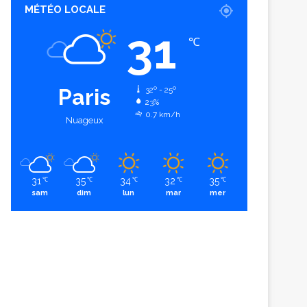
MÉTÉO LOCALE
31
℃
Paris
32º - 25º
23%
0.7 km/h
Nuageux
31
35
34
32
35
℃
℃
℃
℃
℃
sam
dim
lun
mar
mer