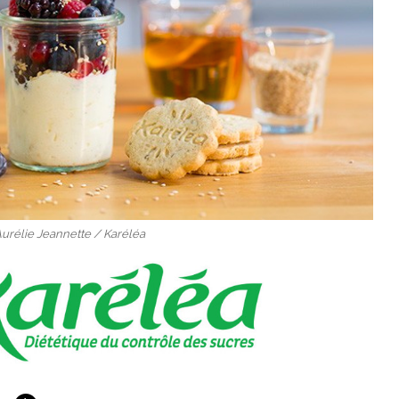
Aurélie Jeannette / Karéléa