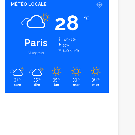
MÉTÉO LOCALE
28
℃
Paris
31º - 26º
35%
1.39 km/h
Nuageux
31
35
35
33
36
℃
℃
℃
℃
℃
sam
dim
lun
mar
mer