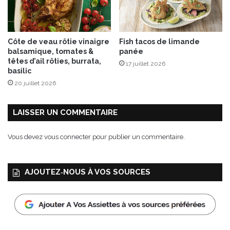
s
h
e
e
t
r
v
b
Côte de veau rôtie vinaigre
Fish tacos de limande
i
e
balsamique, tomates &
panée
n
s
têtes d’ail rôties, burrata,
17 juillet 2026
a
d
basilic
i
e
20 juillet 2026
g
P
r
r
e
o
LAISSER UN COMMENTAIRE
t
v
t
e
Vous devez
vous connecter
pour publier un commentaire.
e
n
à
c
l
e
AJOUTEZ‑NOUS À VOS SOURCES
’
L
a
a
n
b
c
e
h
l
o
R