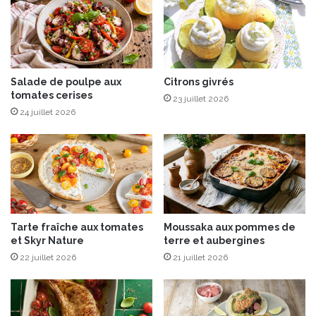
r
e
o
l
û
R
t
o
e
u
d
g
Salade de poulpe aux
Citrons givrés
e
tomates cerises
e
23 juillet 2026
p
r
24 juillet 2026
a
ô
i
t
n
i
,
a
c
u
o
b
u
e
Tarte fraîche aux tomates
Moussaka aux pommes de
r
u
et Skyr Nature
terre et aubergines
g
r
e
22 juillet 2026
21 juillet 2026
r
t
e
t
d
e
’