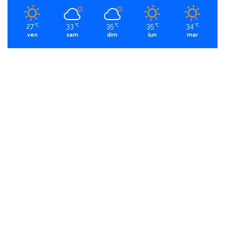
27
33
35
35
34
℃
℃
℃
℃
℃
ven
sam
dim
lun
mar