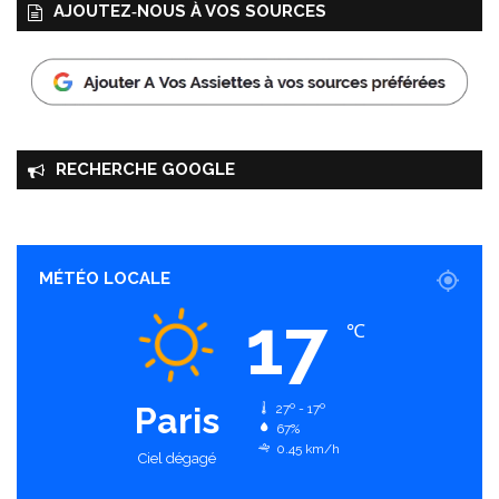
AJOUTEZ‑NOUS À VOS SOURCES
RECHERCHE GOOGLE
MÉTÉO LOCALE
17
℃
Paris
27º - 17º
67%
0.45 km/h
Ciel dégagé