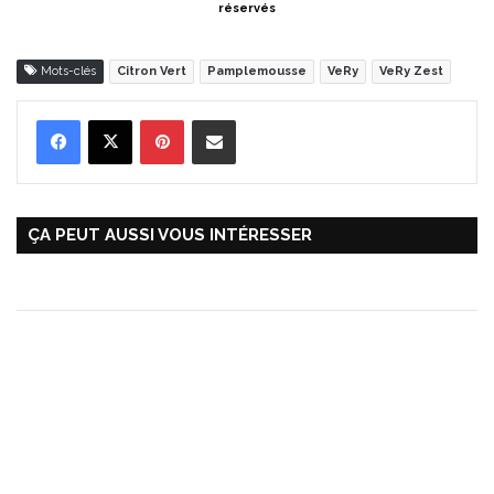
réservés
Mots-clés
Citron Vert
Pamplemousse
VeRy
VeRy Zest
Pinterest
Partager par Email
ÇA PEUT AUSSI VOUS INTÉRESSER