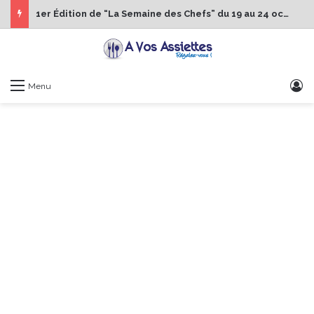
1er Édition de “La Semaine des Chefs” du 19 au 24 octobre 2026
S
Menu