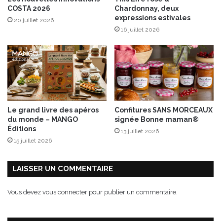
o
COSTA 2026
Chardonnay, deux
q
expressions estivales
20 juillet 2026
u
16 juillet 2026
e
Le grand livre des apéros
Confitures SANS MORCEAUX
du monde – MANGO
signée Bonne maman®
Éditions
13 juillet 2026
15 juillet 2026
LAISSER UN COMMENTAIRE
Vous devez
vous connecter
pour publier un commentaire.