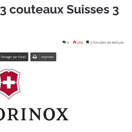
 3 couteaux Suisses 3
0
965
3 minutes de lecture
Partager par Email
Imprimer