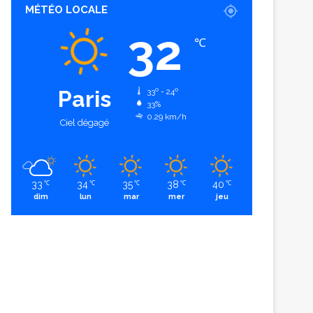
MÉTÉO LOCALE
32
℃
Paris
33º - 24º
33%
0.29 km/h
Ciel dégagé
33
34
35
38
40
℃
℃
℃
℃
℃
dim
lun
mar
mer
jeu