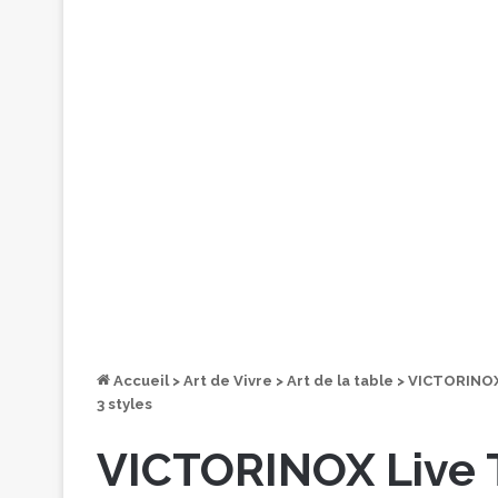
Accueil
>
Art de Vivre
>
Art de la table
>
VICTORINOX 
3 styles
VICTORINOX Live To