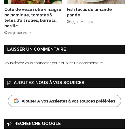
S
l
Côte de veau rôtie vinaigre
Fish tacos de limande
E
i
balsamique, tomates &
panée
®
c
têtes d’ail rôties, burrata,
17 juillet 2026
d
e
basilic
e
t
20 juillet 2026
J
r
e
o
a
s
LAISSER UN COMMENTAIRE
n
e
D
t
Vous devez
vous connecter
pour publier un commentaire.
U
t
B
e
O
s
AJOUTEZ‑NOUS À VOS SOURCES
S
d
T
e
®
T
ê
t
e
d
RECHERCHE GOOGLE
e