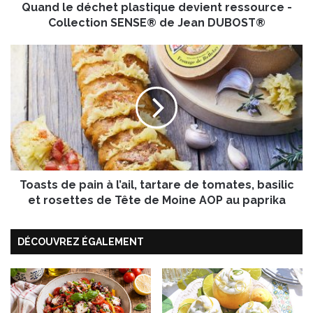
Quand le déchet plastique devient ressource -
c
h
Collection SENSE® de Jean DUBOST®
e
t
T
p
o
l
a
a
s
s
t
t
s
i
d
q
e
u
p
e
Toasts de pain à l’ail, tartare de tomates, basilic
a
d
i
et rosettes de Tête de Moine AOP au paprika
e
n
v
à
i
DÉCOUVREZ ÉGALEMENT
l
e
’
n
a
t
i
r
l