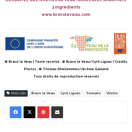
3 ingrédients
www.bravoleveau.com
© Bravo le Veau | Texte recette : © Bravo le Veau/Cyril Lignac | Crédits
Photos : © Thomas Dhellemmes/Jérôme Galland
Tous droits de reproduction réservés
Mots-clés
Bravo le Veau
Cyril Lignac
Tonnato
Vitello
Pinterest
Partager par Email