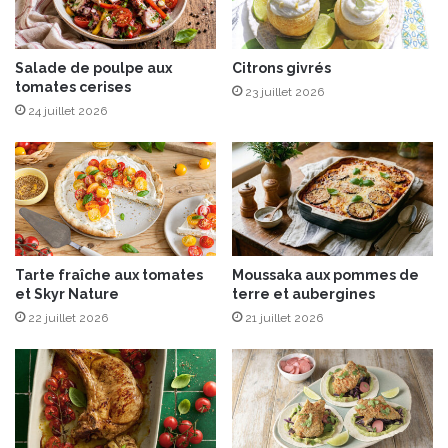
e
,
s
t
s
a
o
r
Salade de poulpe aux
Citrons givrés
u
tomates cerises
t
23 juillet 2026
r
a
24 juillet 2026
c
r
e
e
-
d
C
e
o
t
l
o
l
m
Tarte fraîche aux tomates
Moussaka aux pommes de
e
a
et Skyr Nature
terre et aubergines
c
t
t
22 juillet 2026
21 juillet 2026
e
i
s
o
,
n
b
S
a
E
s
N
i