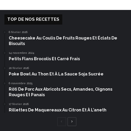
TOP DE NOS RECETTES
6 février 2026
Cheesecake Au Coulis De Fruits Rouges Et Éclats De
Biscuits
14 novembre 2024
Petits Flans Brocolis Et Carré Frais
20 février 2026
Poke Bowl Au Thon Et À La Sauce Soja Sucrée
6 novembre 2025
Rôti De Porc Aux Abricots Secs, Amandes, Oignons
Rouges Et Panais
17 février 2026
Rillettes De Maquereaux Au Citron Et À L’aneth
Page
Page
précédente
suivante