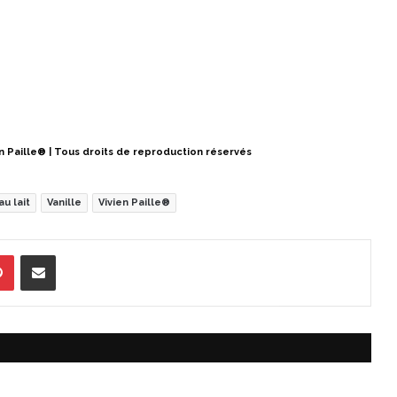
en Paille® | Tous droits de reproduction réservés
au lait
Vanille
Vivien Paille®
Pinterest
Partager par Email