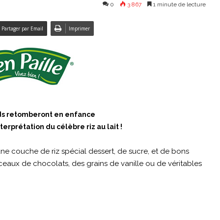
0
3 867
1 minute de lecture
Partager par Email
Imprimer
ds retomberont en enfance
erprétation du célèbre riz au lait !
ne couche de riz spécial dessert, de sucre, et de bons
rceaux de chocolats, des grains de vanille ou de véritables