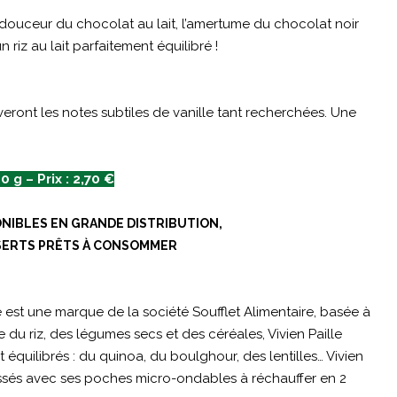
a douceur du chocolat au lait, l’amertume du chocolat noir
riz au lait parfaitement équilibré !
ouveront les notes subtiles de vanille tant recherchées. Une
0 g – Prix : 2,70 €
NIBLES EN GRANDE DISTRIBUTION,
SERTS PRÊTS À CONSOMMER
lle est une marque de la société Soufflet Alimentaire, basée à
 du riz, des légumes secs et des céréales, Vivien Paille
uilibrés : du quinoa, du boulghour, des lentilles… Vivien
essés avec ses poches micro-ondables à réchauffer en 2