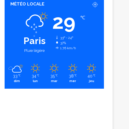
MÉTÉO LOCALE
29
℃
Paris
33º - 24º
37%
1.76 km/h
Pluie légère
33
34
35
38
40
℃
℃
℃
℃
℃
dim
lun
mar
mer
jeu