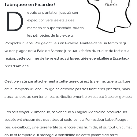
fabriquée en Picardie !
D
epuis sa plantation jusqu’à son
expédition vers les étals des
marchés et supermarchés, toutes
les péripéties de la vie de la
Pompadour Label Rouge ont lieu en Picardie. Plantée dans un territoire qui
va des plages de la Baie de Somme jusqu’aux forêts du sud et de l’est de la
région, cette pomme de terre est aussi lavée, triée et emballée à Essertaux,
près d’Amiens.
C’est bien sûr par attachement à cette terre qui est la sienne, que la culture
de la Pompadour Label Rouge ne déborde pas des frontières picardes, mais
aussi parce que son terroir est particulièrement bien adapté à ses exigences.
Les sols crayeux, limoneux, sablonneux ou argileux des cinq producteurs
possèdent chacun des qualités qui séduisent la Pompadour Label Rouge :
peu de cailloux, une terre fertile ou encore très humide, et surtout un climat
doux et tempéré qui ménage la sensibilité de cette pomme de terre.