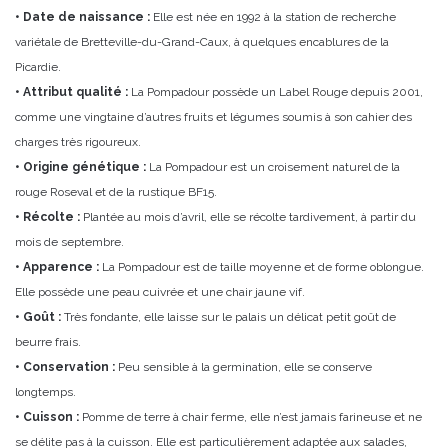
• Date de naissance :
Elle est née en 1992 à la station de recherche
variétale de Bretteville-du-Grand-Caux, à quelques encablures de la
Picardie.
• Attribut qualité :
La Pompadour possède un Label Rouge depuis 2001,
comme une vingtaine d’autres fruits et légumes soumis à son cahier des
charges très rigoureux.
• Origine génétique :
La Pompadour est un croisement naturel de la
rouge Roseval et de la rustique BF15.
• Récolte :
Plantée au mois d’avril, elle se récolte tardivement, à partir du
mois de septembre.
• Apparence :
La Pompadour est de taille moyenne et de forme oblongue.
Elle possède une peau cuivrée et une chair jaune vif.
• Goût :
Très fondante, elle laisse sur le palais un délicat petit goût de
beurre frais.
• Conservation :
Peu sensible à la germination, elle se conserve
longtemps.
• Cuisson :
Pomme de terre à chair ferme, elle n’est jamais farineuse et ne
se délite pas à la cuisson. Elle est particulièrement adaptée aux salades,