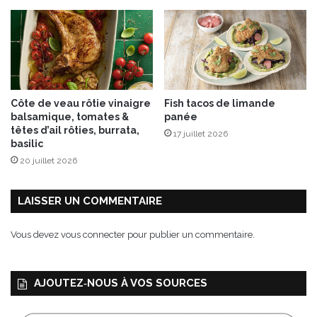
H
l
E
a
I
v
N
a
Z
n
d
i
u
l
Côte de veau rôtie vinaigre
Fish tacos de limande
1
l
balsamique, tomates &
panée
5
e
têtes d’ail rôties, burrata,
17 juillet 2026
a
basilic
u
20 juillet 2026
1
7
n
LAISSER UN COMMENTAIRE
o
v
Vous devez
vous connecter
pour publier un commentaire.
e
m
b
AJOUTEZ‑NOUS À VOS SOURCES
r
e
2