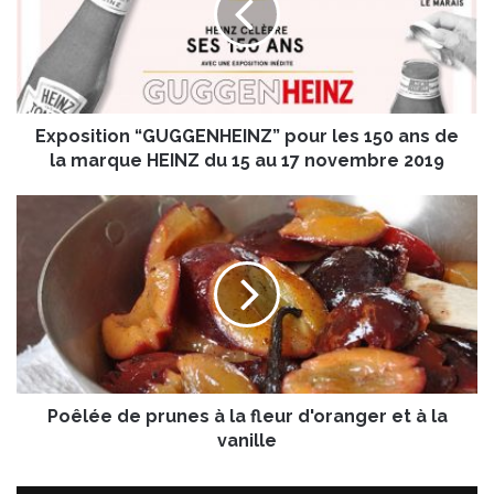
s
i
t
i
o
Exposition “GUGGENHEINZ” pour les 150 ans de
n
“
la marque HEINZ du 15 au 17 novembre 2019
G
U
P
G
o
G
ê
E
l
N
é
H
e
E
d
I
e
N
p
Z
Poêlée de prunes à la fleur d'oranger et à la
r
”
u
vanille
p
n
o
e