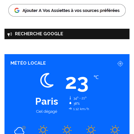
RECHERCHE GOOGLE
MÉTÉO LOCALE
23
℃
Paris
34º - 21º
38%
1.12 km/h
Ciel dégagé