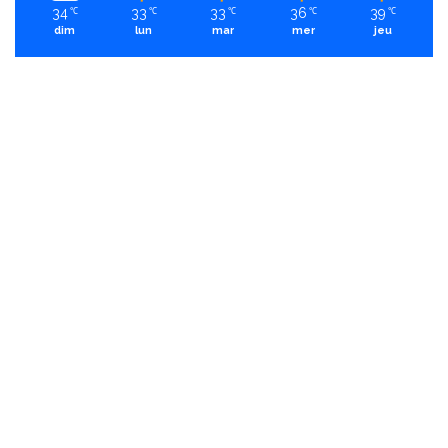
34
33
33
36
39
℃
℃
℃
℃
℃
dim
lun
mar
mer
jeu