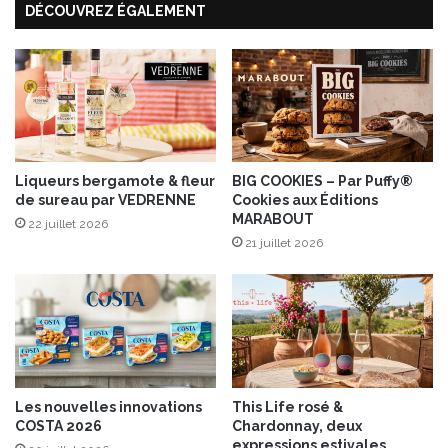
DÉCOUVREZ ÉGALEMENT
u
e
n
c
r
o
û
t
Liqueurs bergamote & fleur
BIG COOKIES – Par Puffy®
e
de sureau par VEDRENNE
Cookies aux Éditions
d
MARABOUT
e
22 juillet 2026
21 juillet 2026
p
e
s
t
o
Les nouvelles innovations
This Life rosé &
COSTA 2026
Chardonnay, deux
expressions estivales