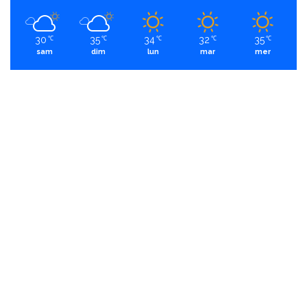
30
35
34
32
35
℃
℃
℃
℃
℃
sam
dim
lun
mar
mer