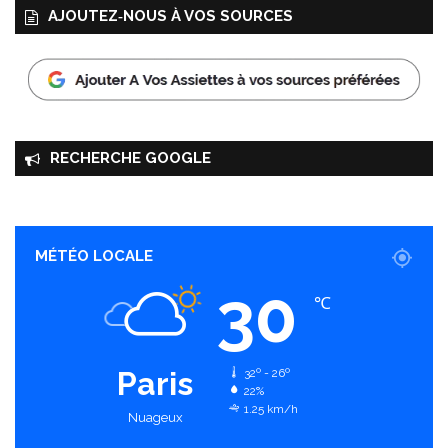
AJOUTEZ‑NOUS À VOS SOURCES
RECHERCHE GOOGLE
MÉTÉO LOCALE
30
℃
Paris
32º - 26º
22%
1.25 km/h
Nuageux