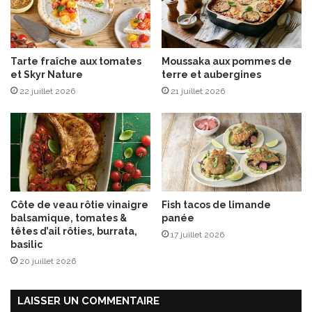
e
f
r
a
Tarte fraîche aux tomates
Moussaka aux pommes de
m
et Skyr Nature
terre et aubergines
b
22 juillet 2026
21 juillet 2026
o
i
s
e
s
Côte de veau rôtie vinaigre
Fish tacos de limande
balsamique, tomates &
panée
têtes d’ail rôties, burrata,
17 juillet 2026
basilic
20 juillet 2026
LAISSER UN COMMENTAIRE