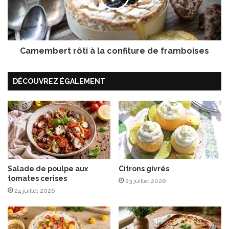
l
b
l
e
a
r
F
t
i
Camembert rôti à la confiture de framboises
r
o
ô
r
t
DÉCOUVREZ ÉGALEMENT
e
i
n
à
t
l
i
a
n
c
a
o
»
n
f
Salade de poulpe aux
Citrons givrés
i
tomates cerises
t
23 juillet 2026
u
24 juillet 2026
r
e
d