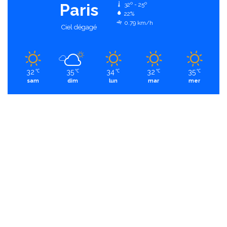
Paris
32º - 25º
22%
0.79 km/h
Ciel dégagé
32
35
34
32
35
℃
℃
℃
℃
℃
sam
dim
lun
mar
mer