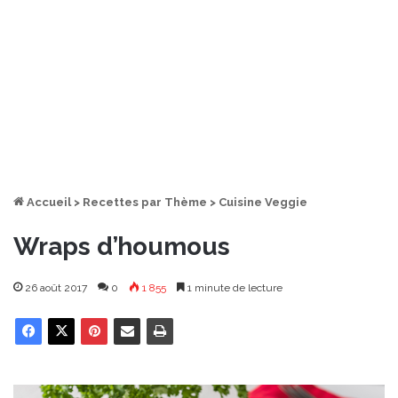
Accueil
>
Recettes par Thème
>
Cuisine Veggie
Wraps d’houmous
26 août 2017
0
1 855
1 minute de lecture