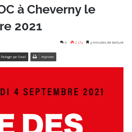
OC à Cheverny le
re 2021
0
2 173
3 minutes de lecture
Partager par Email
Imprimer