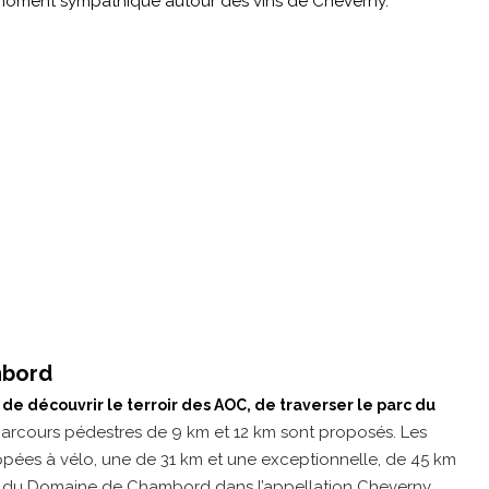
 moment sympathique autour des vins de Cheverny.
mbord
de découvrir le terroir des AOC, de traverser le parc du
rcours pédestres de 9 km et 12 km sont proposés. Les
appées à vélo, une de 31 km et une exceptionnelle, de 45 km
e du Domaine de Chambord dans l’appellation Cheverny.