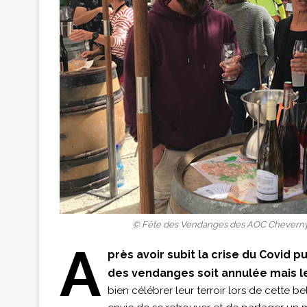
© Fête des Vendanges des AOC Cheverny e
A
près avoir subit la crise du Covid p
des vendanges soit annulée mais l
bien célébrer leur terroir lors de cette b