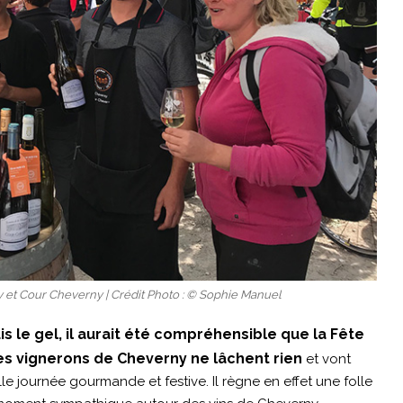
t Cour Cheverny | Crédit Photo : © Sophie Manuel
uis le gel, il aurait été compréhensible que la Fête
es vignerons de Cheverny ne lâchent rien
et vont
elle journée gourmande et festive. Il règne en effet une folle