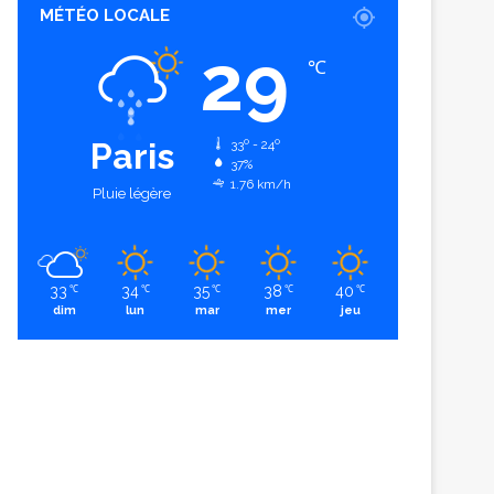
MÉTÉO LOCALE
29
℃
Paris
33º - 24º
37%
1.76 km/h
Pluie légère
33
34
35
38
40
℃
℃
℃
℃
℃
dim
lun
mar
mer
jeu