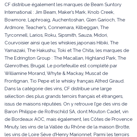
CF distribue également les marques de Beam Suntory
International : Jim Beam, Maker’s Mark, Knob Creek,
Bowmore, Laphroaig, Auchentoshan, Glen Garioch, The
Ardmore, Teacher’s, Connemara, Kilbeggan, The
Tyrconnell, Larios, Roku, Sipsmith, Sauza, Midori,
Courvoisier ainsi que les whiskies japonais Hibiki, The
Yamazaki, The Hakushu, Toki et The Chita, les marques de
The Edrington Group : The Macallan, Highland Park, The
Glenrothes, Brugal. Le portefeuille est complété par
Williamine Morand, Whyte & Mackay, Muscat de
Frontignan, Tio Pepe et le whisky français Alfred Giraud.
Dans la catégorie des vins, CF distribue une large
sélection des plus grands terroirs français et étrangers,
issus de maisons réputées. On y retrouve l’ge des vins de
Baron Philippe de Rothschild SA, dont Mouton Cadet, vin
de Bordeaux AOC, mais également, les Côtes de Provence
Minuty, les vins de la Vallée du Rhône de la maison Brotte,
les vins de Loire Sève d’Henry Marionnet. Parmi les terroirs