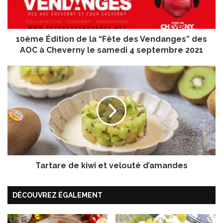
d
i
t
10ème Édition de la “Fête des Vendanges” des
i
o
AOC à Cheverny le samedi 4 septembre 2021
n
d
T
e
a
l
r
a
t
“
a
F
r
ê
e
t
d
e
e
d
Tartare de kiwi et velouté d’amandes
k
e
i
s
w
DÉCOUVREZ ÉGALEMENT
V
i
e
e
n
t