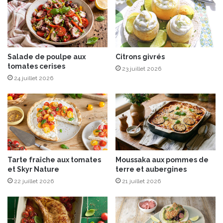
d
v
a
e
n
l
g
o
e
u
s
Salade de poulpe aux
Citrons givrés
t
tomates cerises
”
é
23 juillet 2026
d
d
24 juillet 2026
e
’
s
a
A
m
O
a
C
n
à
d
C
e
Tarte fraîche aux tomates
Moussaka aux pommes de
h
s
et Skyr Nature
terre et aubergines
e
22 juillet 2026
21 juillet 2026
v
e
r
n