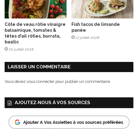
y
l
e
s
Côte de veau rôtie vinaigre
Fish tacos de limande
a
balsamique, tomates &
panée
m
têtes d’ail rôties, burrata,
17 juillet 2026
e
basilic
d
20 juillet 2026
i
4
s
LAISSER UN COMMENTAIRE
e
p
Vous devez
vous connecter
pour publier un commentaire.
t
e
m
AJOUTEZ‑NOUS À VOS SOURCES
b
r
e
2
0
2