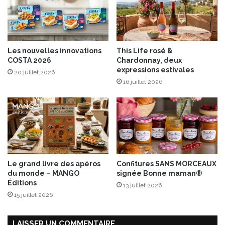
e
p
o
u
r
Les nouvelles innovations
This Life rosé &
l
COSTA 2026
Chardonnay, deux
e
expressions estivales
20 juillet 2026
s
16 juillet 2026
a
l
p
a
g
e
s
!
Le grand livre des apéros
Confitures SANS MORCEAUX
du monde – MANGO
signée Bonne maman®
Éditions
13 juillet 2026
15 juillet 2026
LAISSER UN COMMENTAIRE