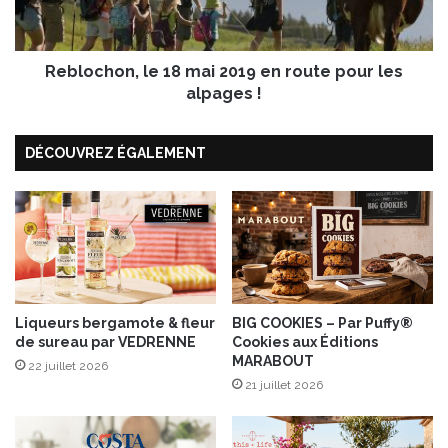
o
h
u
o
l
n
e
Reblochon, le 18 mai 2019 en route pour les
,
t
l
alpages !
e
1
DÉCOUVREZ ÉGALEMENT
8
m
a
i
2
0
1
9
e
Liqueurs bergamote & fleur
BIG COOKIES – Par Puffy®
de sureau par VEDRENNE
Cookies aux Éditions
n
MARABOUT
r
22 juillet 2026
o
21 juillet 2026
u
t