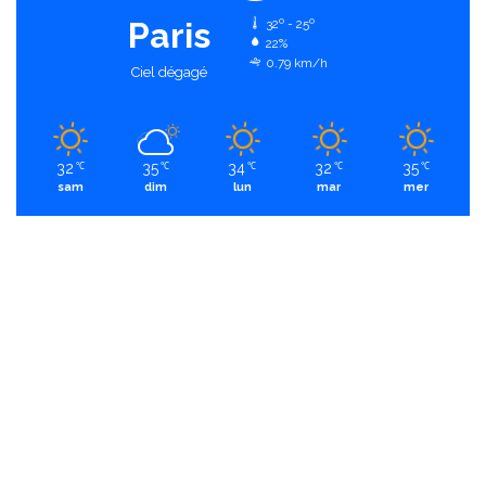
Paris
32º - 25º
22%
0.79 km/h
Ciel dégagé
32
35
34
32
35
℃
℃
℃
℃
℃
sam
dim
lun
mar
mer