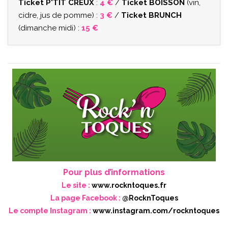
Ticket P'TIT CREUX
:
4 €
/
Ticket BOISSON
(vin,
cidre, jus de pomme) :
3 €
/
Ticket BRUNCH
(dimanche midi) :
15 €
Pour plus d’informations
Le site :
www.rockntoques.fr
La page Facebook :
@RocknToques
Le compte Instagram :
www.instagram.com/rockntoques