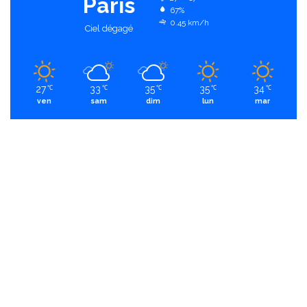
Paris
67%
0.45 km/h
Ciel dégagé
27
33
35
35
34
℃
℃
℃
℃
℃
ven
sam
dim
lun
mar