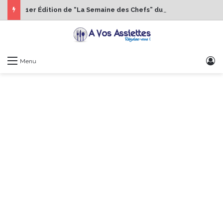
1er Édition de “La Semaine des Chefs” du 19 au 24 octobre 2026
S
Menu