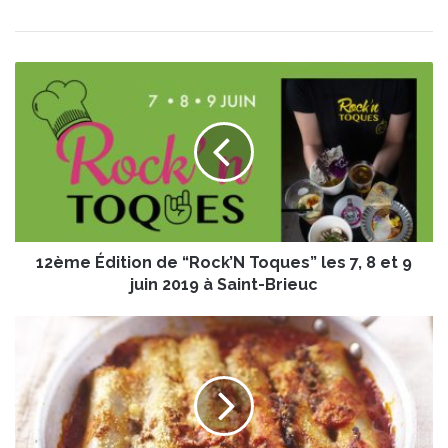
1
2
è
m
e
É
d
i
t
12ème Édition de “Rock’N Toques” les 7, 8 et 9
i
o
juin 2019 à Saint-Brieuc
n
d
C
e
a
“
n
R
n
o
e
c
l