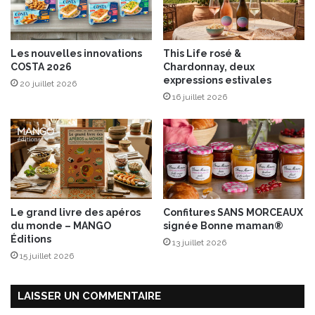
n
2
0
Les nouvelles innovations
This Life rosé &
1
COSTA 2026
Chardonnay, deux
9
expressions estivales
20 juillet 2026
à
16 juillet 2026
S
a
i
n
t
-
B
r
Le grand livre des apéros
Confitures SANS MORCEAUX
i
du monde – MANGO
signée Bonne maman®
e
Éditions
13 juillet 2026
u
15 juillet 2026
c
LAISSER UN COMMENTAIRE