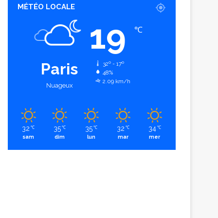
MÉTÉO LOCALE
19
℃
Paris
32º - 17º
48%
2.09 km/h
Nuageux
32
35
35
32
34
℃
℃
℃
℃
℃
sam
dim
lun
mar
mer