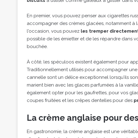
biscuits
à utiliser comme gâteaux à glisser dans v
En premier, vous pouvez penser aux cigarettes rus
accompagner des crèmes glacées, notamment à la 
l'occasion, vous pouvez
les tremper directemen
possible de les émietter et de les répandre dans 
bouchée.
À côté, les spéculoos existent également pour appo
Traditionnellement utilisés pour accompagner une t
cannelle sont un délice exceptionnel lorsqu'ils son
marient bien avec les glaces parfumées à la vanill
également opter pour les gaufrettes, pour vos glac
coupes fruitées et les crêpes dentelles pour des
p
La crème anglaise pour de
En gastronomie, la crème anglaise est une vérita