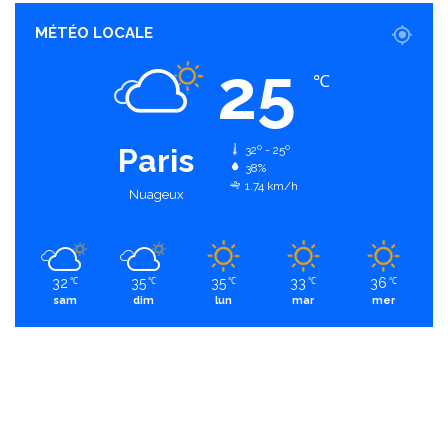
MÉTÉO LOCALE
25
℃
Paris
32º - 25º
38%
1.74 km/h
Nuageux
32
35
35
33
36
℃
℃
℃
℃
℃
sam
dim
lun
mar
mer