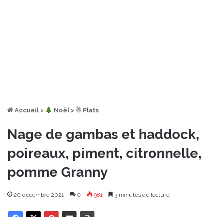
Accueil
>
︎ Noël
>
☃ Plats
Nage de gambas et haddock,
poireaux, piment, citronnelle,
pomme Granny
20 décembre 2021
0
981
3 minutes de lecture