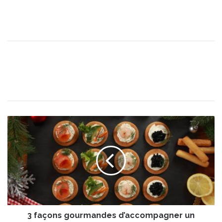
3
f
a
ç
o
n
s
g
o
3 façons gourmandes d’accompagner un
u