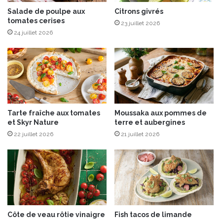
i
d
Salade de poulpe aux
Citrons givrés
e
tomates cerises
e
n
23 juillet 2026
s
n
24 juillet 2026
s
e
e
&
r
l
t
e
m
m
a
o
i
n
Tarte fraîche aux tomates
Moussaka aux pommes de
s
c
et Skyr Nature
terre et aubergines
o
u
22 juillet 2026
21 juillet 2026
n
r
d
Côte de veau rôtie vinaigre
Fish tacos de limande