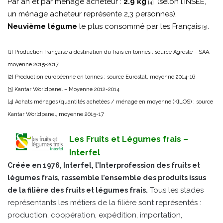
Par an et par ménage acheteur :
2.9 kg
(selon l'INSEE,
[4]
un ménage acheteur représente 2,3 personnes).
Neuvième légume
le plus consommé par les Français
.
[5]
[1] Production française à destination du frais en tonnes : source Agreste – SAA,
moyenne 2015-2017
[2] Production européenne en tonnes : source Eurostat, moyenne 2014-16
[3] Kantar Worldpanel – Moyenne 2012-2014
[4] Achats ménages (quantités achetées / ménage en moyenne (KILOS) : source
Kantar Worldpanel, moyenne 2015-17
Les Fruits et Légumes frais –
Interfel
Créée en 1976, Interfel, l’Interprofession des fruits et
légumes frais, rassemble l’ensemble des produits issus
Tous les stades
de la filière des fruits et légumes frais.
représentants les métiers de la filière sont représentés :
production, coopération, expédition, importation,