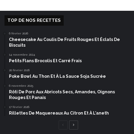
TOP DE NOS RECETTES
6 février 2026
Cheesecake Au Coulis De Fruits Rouges Et Éclats De
Biscuits
14 novembre 2024
Petits Flans Brocolis Et Carré Frais
20 février 2026
Poke Bowl Au Thon Et À La Sauce Soja Sucrée
6 novembre 2025
Rôti De Porc Aux Abricots Secs, Amandes, Oignons
Rouges Et Panais
17 février 2026
Rillettes De Maquereaux Au Citron Et À L’aneth
Page
Page
précédente
suivante