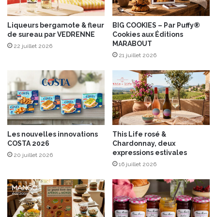
a
A
r
l
t
s
Liqueurs bergamote & fleur
BIG COOKIES – Par Puffy®
i
de sureau par VEDRENNE
Cookies aux Éditions
a
MARABOUT
n
c
22 juillet 2026
e
e
21 juillet 2026
r
-
c
L
h
a
o
n
c
o
o
u
-
v
Les nouvelles innovations
This Life rosé &
n
e
COSTA 2026
Chardonnay, deux
o
l
expressions estivales
20 juillet 2026
i
l
16 juillet 2026
s
e
e
é
t
d
t
i
e
t