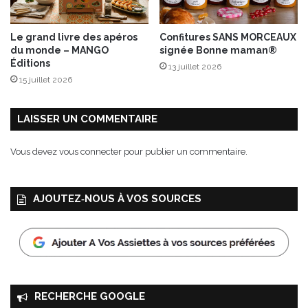
i
o
n
Le grand livre des apéros
Confitures SANS MORCEAUX
d
du monde – MANGO
signée Bonne maman®
u
Éditions
13 juillet 2026
P
15 juillet 2026
e
t
i
LAISSER UN COMMENTAIRE
t
F
Vous devez
vous connecter
pour publier un commentaire.
u
t
é
AJOUTEZ‑NOUS À VOS SOURCES
v
i
e
n
t
d
'
RECHERCHE GOOGLE
a