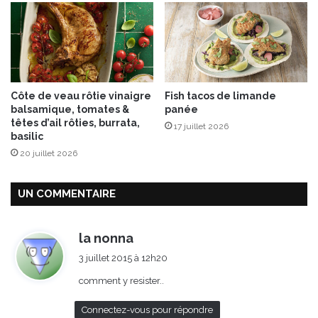
a
B
u
j
c
o
e
r
y
g
a
!
Côte de veau rôtie vinaigre
Fish tacos de limande
o
balsamique, tomates &
panée
u
têtes d’ail rôties, burrata,
17 juillet 2026
r
basilic
t
20 juillet 2026
à
l
a
UN COMMENTAIRE
m
e
n
d
la nonna
t
i
3 juillet 2015 à 12h20
h
t
e
comment y resister..
:
Connectez-vous pour répondre