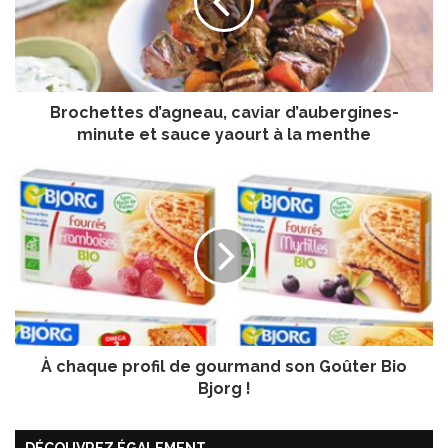
h
e
t
t
e
Brochettes d’agneau, caviar d’aubergines-
s
d
minute et sauce yaourt à la menthe
’
a
À
g
c
n
h
e
a
a
q
u
u
,
e
c
p
a
r
v
À chaque profil de gourmand son Goûter Bio
o
i
f
Bjorg !
a
i
r
l
d