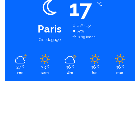
17
℃
Paris
27º - 15º
59%
0.89 km/h
Ciel dégagé
27
33
36
36
36
℃
℃
℃
℃
℃
ven
sam
dim
lun
mar