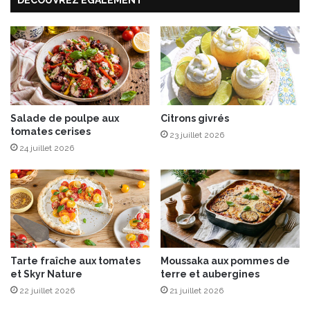
DÉCOUVREZ ÉGALEMENT
d
’
e
a
g
u
o
b
u
e
r
r
m
g
a
i
n
Salade de poulpe aux
Citrons givrés
n
tomates cerises
d
23 juillet 2026
e
s
24 juillet 2026
s
o
-
n
m
G
i
o
n
û
u
t
t
e
Tarte fraîche aux tomates
Moussaka aux pommes de
e
r
et Skyr Nature
terre et aubergines
e
B
t
22 juillet 2026
21 juillet 2026
i
s
o