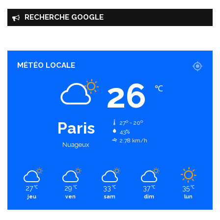
RECHERCHE GOOGLE
MÉTÉO LOCALE
26
℃
Paris
27º - 20º
43%
2.78 km/h
Nuageux
27
29
33
37
35
℃
℃
℃
℃
℃
jeu
ven
sam
dim
lun