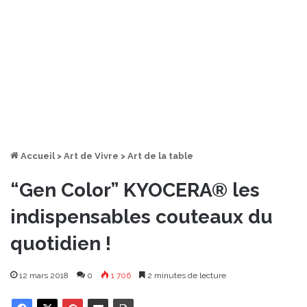
Accueil
>
Art de Vivre
>
Art de la table
“Gen Color” KYOCERA® les
indispensables couteaux du
quotidien !
12 mars 2018
0
1 706
2 minutes de lecture