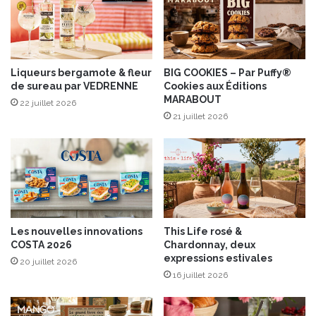
e
c
s
u
a
l
l
e
é
Liqueurs bergamote & fleur
BIG COOKIES – Par Puffy®
l
de sureau par VEDRENNE
Cookies aux Éditions
e
e
MARABOUT
t
m
22 juillet 2026
l
21 juillet 2026
a
a
r
i
c
t
h
d
é
e
d
c
e
o
s
Les nouvelles innovations
This Life rosé &
c
p
COSTA 2026
Chardonnay, deux
o
â
expressions estivales
20 juillet 2026
t
16 juillet 2026
e
s
!