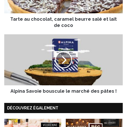
u
c
h
Tarte au chocolat, caramel beurre salé et lait
o
c
de coco
o
l
A
a
l
t
p
,
i
c
n
a
a
r
S
a
a
m
v
e
Alpina Savoie bouscule le marché des pâtes !
o
l
i
b
e
DÉCOUVREZ ÉGALEMENT
e
b
u
o
r
u
r
s