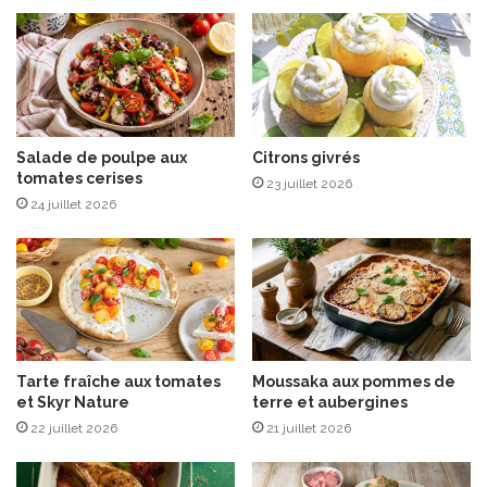
e
a
r
u
g
r
i
a
n
y
e
o
s
Salade de poulpe aux
Citrons givrés
n
tomates cerises
e
a
23 juillet 2026
t
p
24 juillet 2026
b
é
u
r
r
i
r
t
a
i
t
f
a
Tarte fraîche aux tomates
Moussaka aux pommes de
et Skyr Nature
terre et aubergines
22 juillet 2026
21 juillet 2026