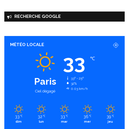
RECHERCHE GOOGLE
MÉTÉO LOCALE
33
℃
Paris
33º - 25º
32%
0.03 km/h
Ciel dégagé
33
32
33
36
39
℃
℃
℃
℃
℃
dim
lun
mar
mer
jeu