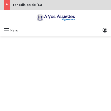
1er Édition de “La Semaine des Chefs” du 19 au 24 octobre 2026
S
Menu