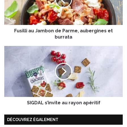
l
l
i
a
u
Fusilli au Jambon de Parme, aubergines et
J
a
burrata
m
b
S
o
I
n
G
d
D
e
A
P
L
a
s
r
’
m
i
e
SIGDAL s’invite au rayon apéritif
n
,
v
a
i
DÉCOUVREZ ÉGALEMENT
u
t
b
e