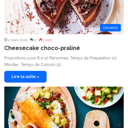
Desserts
2 mars 2022
0
1 023
Cheesecake choco-praliné
Proportions pour 8 à 10 Personnes Temps de Préparation 20
Minutes Temps de Cuisson 50…
Lire la suite »