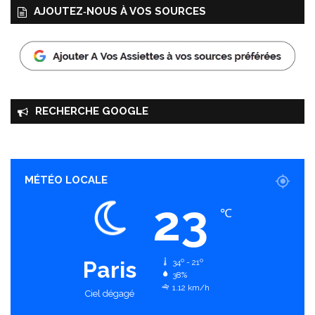
AJOUTEZ‑NOUS À VOS SOURCES
RECHERCHE GOOGLE
MÉTÉO LOCALE
23
℃
Paris
34º - 21º
38%
1.12 km/h
Ciel dégagé