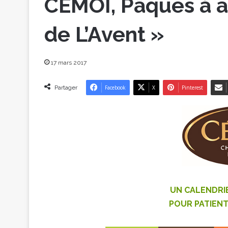
CÉMOI, Pâques à au
de L’Avent »
17 mars 2017
Partager
Facebook
X
Pinterest
UN CALENDRI
POUR PATIENT