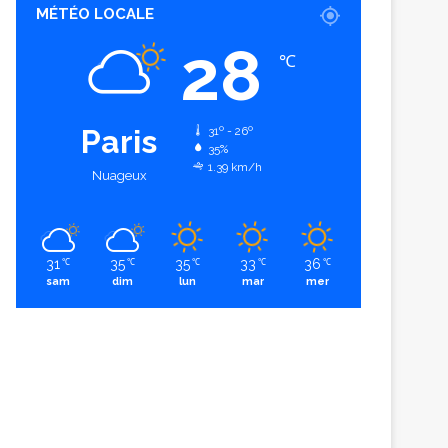
MÉTÉO LOCALE
28
℃
Paris
31º - 26º
35%
1.39 km/h
Nuageux
31
35
35
33
36
℃
℃
℃
℃
℃
sam
dim
lun
mar
mer