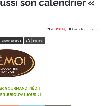
ssi son calendrier «
0
8 295
2 minutes de lecture
Partager par Email
Imprimer
ER GOURMAND INÉDIT
ER JUSQU’AU JOUR J !