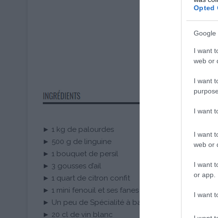
Opted 
Google 
I want t
web or d
I want t
purpose
I want 
► 1 kg de palourdes
I want t
► 500 g de linguine
web or d
► 1 bouquet de persil
I want t
► 3 gousses d’ail
or app.
► 1 quart de citron confit
► 1 mini fenouil et ses fanes
I want t
► Un peu de Spécialité à base d’olive et fenouil 
► 20 cl de vin blanc
I want t