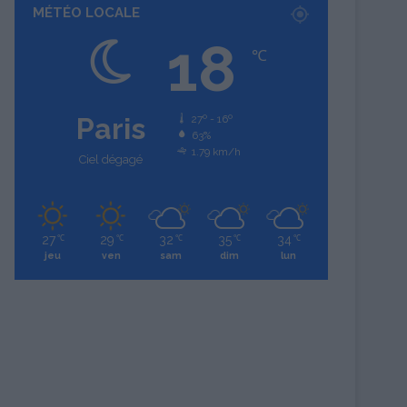
MÉTÉO LOCALE
18
℃
Paris
27º - 16º
63%
1.79 km/h
Ciel dégagé
27
29
32
35
34
℃
℃
℃
℃
℃
jeu
ven
sam
dim
lun