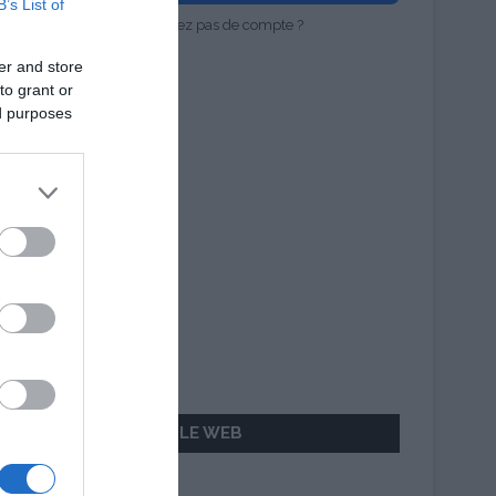
B’s List of
Vous n'avez pas de compte ?
er and store
to grant or
ed purposes
AILLEURS SUR LE WEB