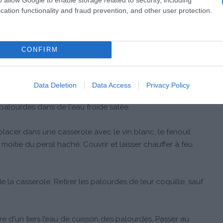
cation functionality and fraud prevention, and other user protection.
Co.®
CONFIRM
Data Deletion
Data Access
Privacy Policy
palourdes dans de l'eau froide salée.
lacer dans une casserole avec le vin blanc, le fenouil
a moitié du persil haché. Couvrir et laisser chauffer à feu
 la casserole. Retirer les palourdes de leur coquille, sauf
ire d'un tiers l’eau de cuisson des palourdes. Passer au