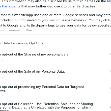
. This information may also be disclosed by us to third parties on the
IA
Participants
that may further disclose it to other third parties.
 that this website/app uses one or more Google services and may gath
including but not limited to your visit or usage behaviour. You may click 
 to Google and its third-party tags to use your data for below specifi
ogle consent section.
l Data Processing Opt Outs
o opt-out of the Sharing of my personal data.
Temps de Préparation 15 Minutes
In
Temps de Cuisson 15 Minutes
o opt-out of the Sale of my Personal Data.
In
to opt-out of processing my Personal Data for Targeted
ing.
In
o opt-out of Collection, Use, Retention, Sale, and/or Sharing
ersonal Data that Is Unrelated with the Purposes for which it
lected.