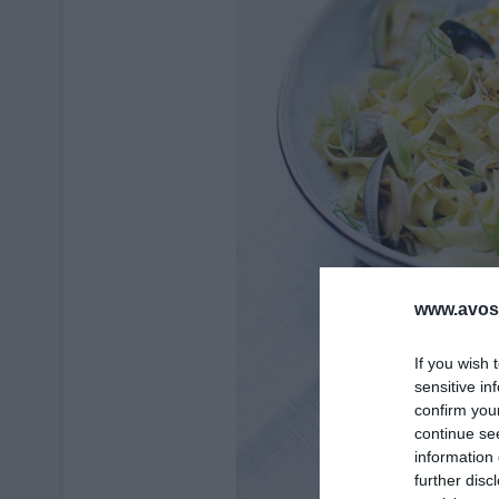
www.avosa
If you wish 
sensitive in
confirm you
continue se
information 
further disc