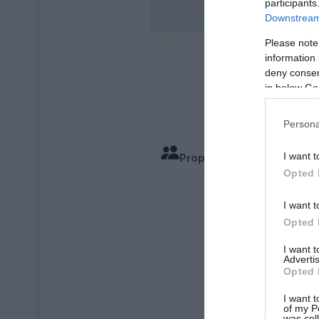
participants
Downstream 
Please note
information 
deny consent
in below Go
Persona
I want t
Proportions 4 Personnes
Opted 
Repos 1 Heure
I want t
Opted 
I want 
Advertis
Opted 
I want t
of my P
was col