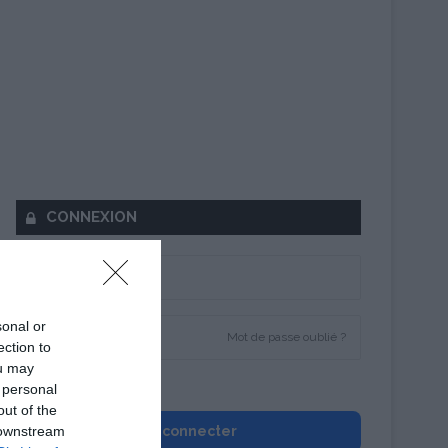
CONNEXION
sonal or
Mot de passe oublié ?
ection to
ou may
Se souvenir de moi
 personal
out of the
 downstream
Se connecter