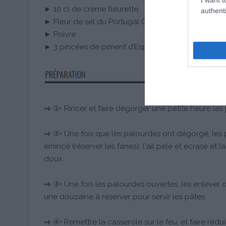
► 10 cl de crème fleurette
authenti
► Fleur de sel du Portugal Oliviers&Co.®
► Poivre
► 3 pincées de piment d’Espelette AOC Oliviers&
①• Rincer et faire dégorger une petite heure les 
②• Une fois que les palourdes ont dégorgé, les p
émincé (réserver les fanes), l'ail pelé et écrasé et l
doux.
③• Une fois les palourdes ouvertes, les enlever de
une douzaine à réserver pour servir les pâtes.
④• Remettre la casserole sur le feu, et faire rédu