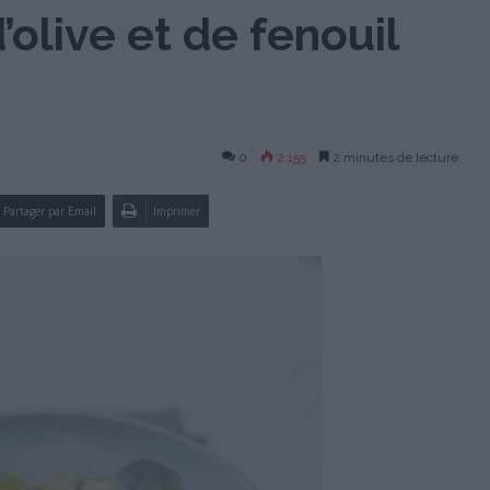
’olive et de fenouil
0
2 155
2 minutes de lecture
Partager par Email
Imprimer