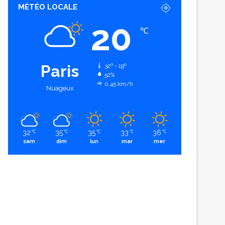
MÉTÉO LOCALE
20
℃
Paris
32º - 19º
52%
0.45 km/h
Nuageux
32
35
35
33
36
℃
℃
℃
℃
℃
sam
dim
lun
mar
mer