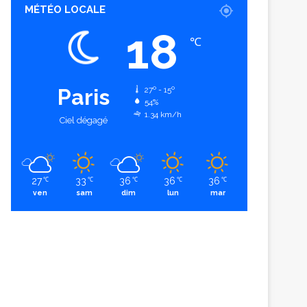
MÉTÉO LOCALE
18
℃
Paris
27º - 15º
54%
1.34 km/h
Ciel dégagé
27
33
36
36
36
℃
℃
℃
℃
℃
ven
sam
dim
lun
mar