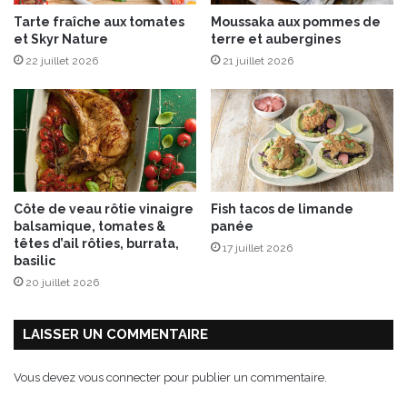
O
Tarte fraîche aux tomates
Moussaka aux pommes de
!
et Skyr Nature
terre et aubergines
22 juillet 2026
21 juillet 2026
Côte de veau rôtie vinaigre
Fish tacos de limande
balsamique, tomates &
panée
têtes d’ail rôties, burrata,
17 juillet 2026
basilic
20 juillet 2026
LAISSER UN COMMENTAIRE
Vous devez
vous connecter
pour publier un commentaire.