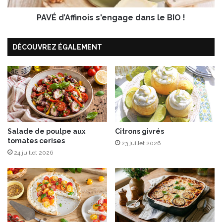
i
PAVÉ d’Affinois s'engage dans le BIO !
n
o
i
DÉCOUVREZ ÉGALEMENT
s
s
'
e
n
g
a
g
Salade de poulpe aux
Citrons givrés
e
tomates cerises
d
23 juillet 2026
a
24 juillet 2026
n
s
l
e
B
I