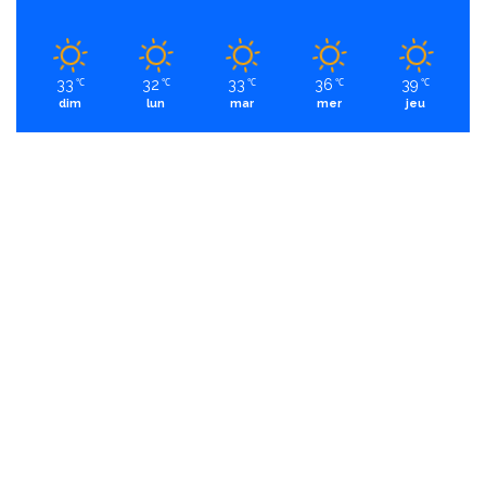
33
32
33
36
39
℃
℃
℃
℃
℃
dim
lun
mar
mer
jeu