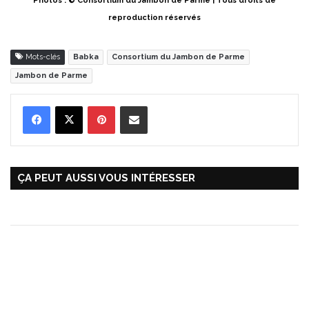
Photos : © Consortium du Jambon de Parme | Tous droits de
reproduction réservés
Mots-clés
Babka
Consortium du Jambon de Parme
Jambon de Parme
Pinterest
Partager par Email
ÇA PEUT AUSSI VOUS INTÉRESSER