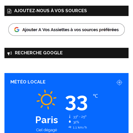
AJOUTEZ‑NOUS À VOS SOURCES
RECHERCHE GOOGLE
MÉTÉO LOCALE
33
℃
Paris
33º - 25º
32%
1.1 km/h
Ciel dégagé