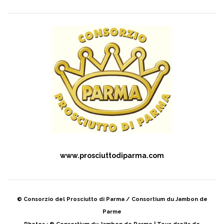
www.prosciuttodiparma.com
© Consorzio del Prosciutto di Parma / Consortium du Jambon de
Parme