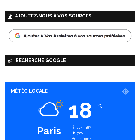
AJOUTEZ‑NOUS À VOS SOURCES
RECHERCHE GOOGLE
MÉTÉO LOCALE
18
℃
Paris
27º - 18º
71%
2.41 km/h