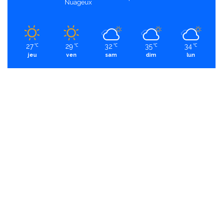
Nuageux
27
29
32
35
34
℃
℃
℃
℃
℃
jeu
ven
sam
dim
lun