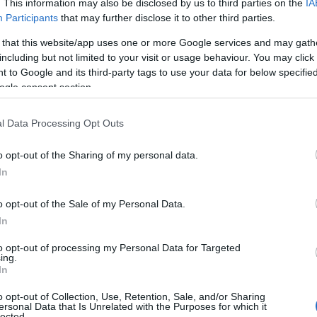
. This information may also be disclosed by us to third parties on the
IA
Participants
that may further disclose it to other third parties.
 that this website/app uses one or more Google services and may gath
including but not limited to your visit or usage behaviour. You may click 
 to Google and its third-party tags to use your data for below specifi
ogle consent section.
l Data Processing Opt Outs
o opt-out of the Sharing of my personal data.
In
o opt-out of the Sale of my Personal Data.
In
to opt-out of processing my Personal Data for Targeted
ing.
ommes, à déguster sans modération !
In
o opt-out of Collection, Use, Retention, Sale, and/or Sharing
ersonal Data that Is Unrelated with the Purposes for which it
lected.