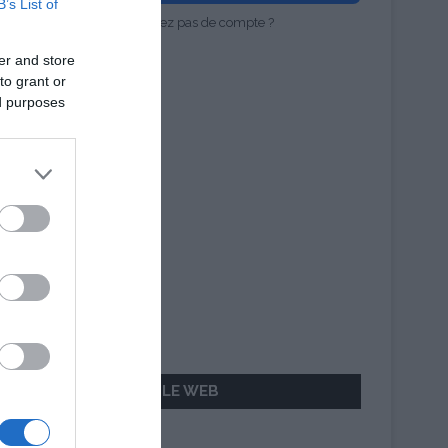
B’s List of
Vous n'avez pas de compte ?
er and store
to grant or
ed purposes
AILLEURS SUR LE WEB