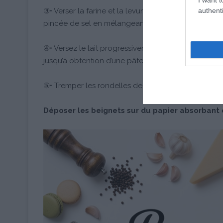
authenti
③• Verser la farine et la levure dans un saladier, m
pincée de sel en mélangeant avec une spatule.
④• Versez le lait progressivement en continuant de
jusqu’à obtention d’une pâte homogène.
⑤• Tremper les rondelles de pommes dans cette pâte 
Déposer les beignets sur du papier absorbant 