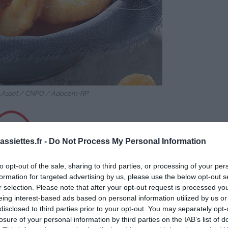
Ph.Asset / CNPO / Adocom-RP
ssiettes.fr -
Do Not Process My Personal Information
to opt-out of the sale, sharing to third parties, or processing of your per
formation for targeted advertising by us, please use the below opt-out s
r selection. Please note that after your opt-out request is processed y
eing interest-based ads based on personal information utilized by us or
es
Temps de Préparation 15 Minutes
disclosed to third parties prior to your opt-out. You may separately opt-
losure of your personal information by third parties on the IAB’s list of
son environ 3 à 4 Minutes