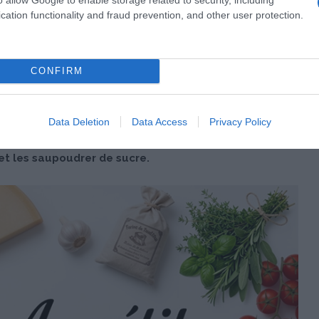
cation functionality and fraud prevention, and other user protection.
élanger et creuser un puits. Ajouter les jaunes d’œufs et une
 mélanger, puis ajouter les 2 blancs d’œufs battus en neige
CONFIRM
Data Deletion
Data Access
Privacy Policy
et les faire frire 2 min par face environ.
et les saupoudrer de sucre.