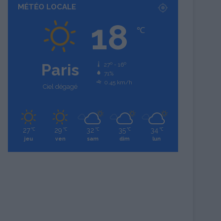
MÉTÉO LOCALE
18
℃
Paris
27º - 16º
71%
0.45 km/h
Ciel dégagé
27
29
32
35
34
℃
℃
℃
℃
℃
jeu
ven
sam
dim
lun