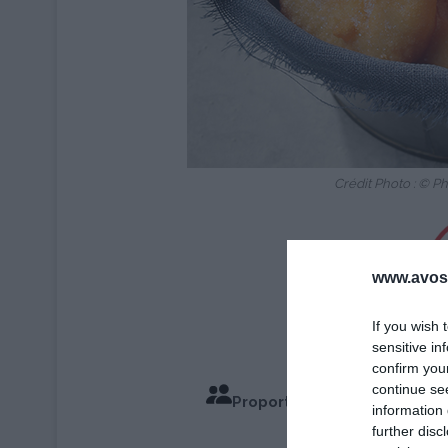
Crédit Photo : © 
www.avosa
If you wish 
sensitive in
confirm you
continue se
Proportions pour 6 Personn
information 
further disc
Temps de Cuis