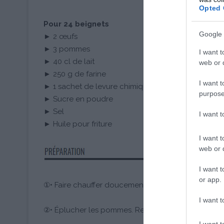
Opted 
Pour 24 beignets
Google 
► 2 œufs
► 3 pommes
I want t
► 40 cl de lait
web or d
► 250 g de farine
I want t
► 1 sachet de levure chimique
purpose
► Sucre en poudre
► Sel
I want 
► Huile pour friture
I want t
web or d
I want t
or app.
①• Faire chauffer doucement l’huile à 170°C.
I want t
②• Éplucher les pommes. Retirer le centre et coupe
I want t