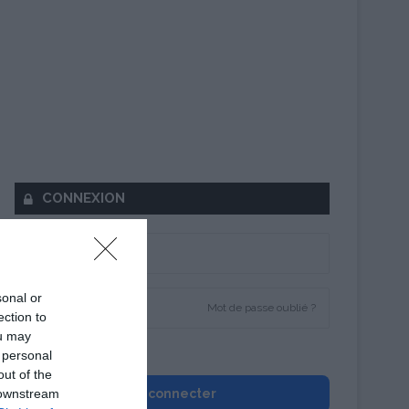
CONNEXION
sonal or
Mot de passe oublié ?
ection to
ou may
Se souvenir de moi
 personal
out of the
 downstream
Se connecter