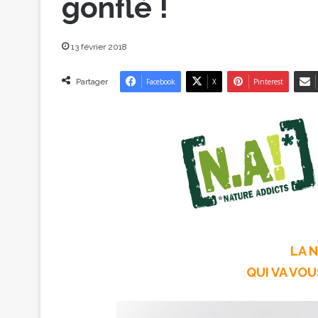
gonflé !
13 février 2018
Partager
Facebook
X
Pinterest
LA 
QUI VA VOU