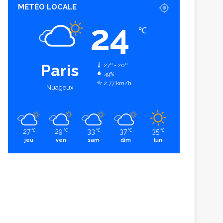
MÉTÉO LOCALE
24
℃
Paris
27º - 20º
49%
2.77 km/h
Nuageux
27
29
33
37
35
℃
℃
℃
℃
℃
jeu
ven
sam
dim
lun