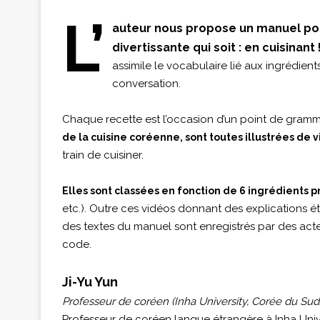
L’
auteur nous propose un manuel pou
divertissante qui soit : en cuisinant 
assimile le vocabulaire lié aux ingrédients
conversation.
Chaque recette est l’occasion d’un point de gramm
de la cuisine coréenne, sont toutes illustrées de
train de cuisiner.
Elles sont classées en fonction de 6 ingrédients p
etc.). Outre ces vidéos donnant des explications éta
des textes du manuel sont enregistrés par des act
code.
Ji-Yu Yun
Professeur de coréen (Inha University, Corée du Sud)
Professeur de coréen langue étrangère à Inha Univ