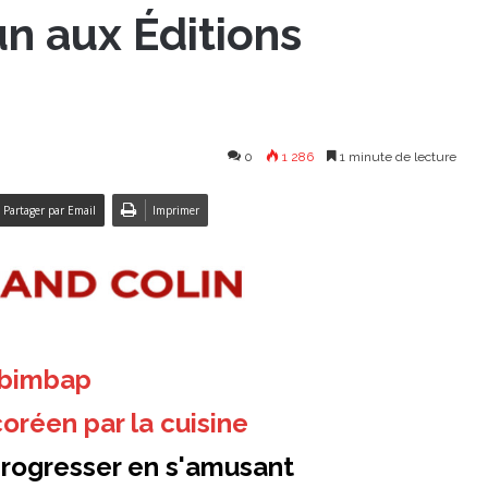
un aux Éditions
0
1 286
1 minute de lecture
Partager par Email
Imprimer
ibimbap
oréen par la cuisine
progresser en s'amusant