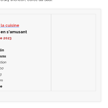
la cuisine
 en s'amusant
re 2023
lin
Rusu
tion
00
3
mm
re