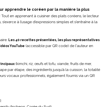
r apprendre le coréen par la manière la plus
!
Tout en apprenant à cuisiner des plats coréens, le lecteur
, s’exerce à l’usage d’expressions simples et s'entraîne à la
aire.
Les 40 recettes présentées, les plus représentatives
(accessible par QR code) de l'auteur en
 vidéos YouTube
(kimchi, riz, œufs et tofu, viande, fruits de mer,
rincipaux
pe par étape, des ingrédients jusqu’à la cuisson, la totalité
eurs vocaux professionnels, également fournis via un QR
.
ersity (Incheon, Corée du Sud).