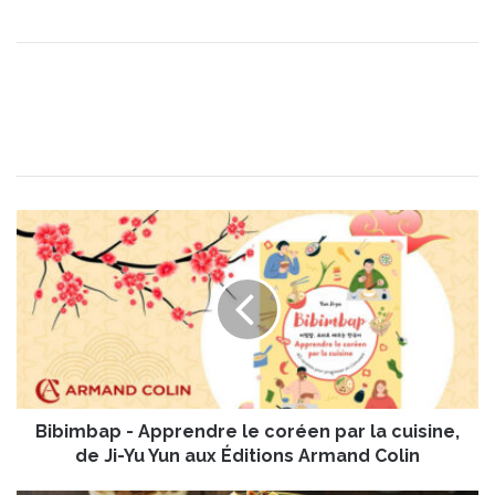
B
i
b
i
m
b
a
p
-
Bibimbap - Apprendre le coréen par la cuisine,
A
p
de Ji-Yu Yun aux Éditions Armand Colin
p