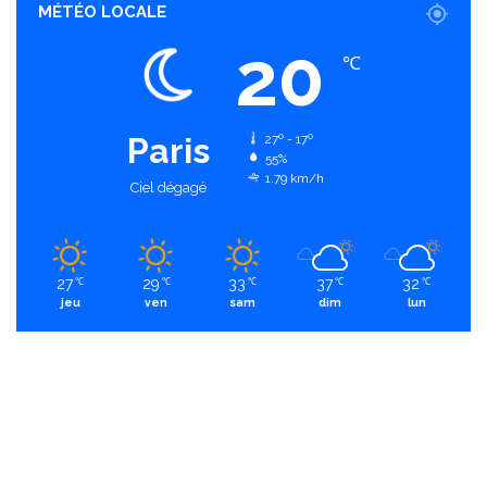
MÉTÉO LOCALE
20
℃
Paris
27º - 17º
55%
1.79 km/h
Ciel dégagé
27
29
33
37
32
℃
℃
℃
℃
℃
jeu
ven
sam
dim
lun