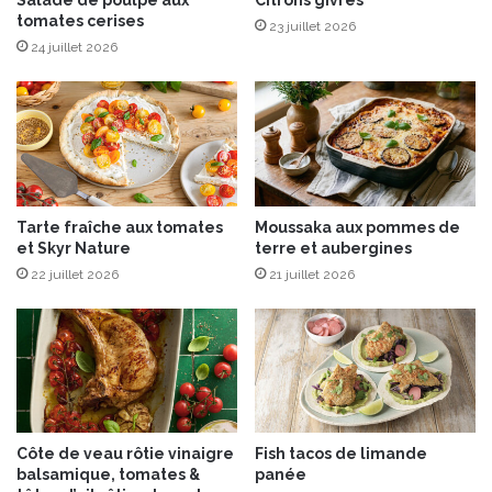
Salade de poulpe aux
Citrons givrés
s
tomates cerises
s
23 juillet 2026
i
i
24 juillet 2026
n
n
e
A
,
O
d
P
e
e
J
t
i
c
Tarte fraîche aux tomates
Moussaka aux pommes de
-
a
et Skyr Nature
terre et aubergines
Y
r
u
22 juillet 2026
21 juillet 2026
a
Y
m
u
e
n
l
a
a
u
u
x
b
É
e
Côte de veau rôtie vinaigre
Fish tacos de limande
d
u
balsamique, tomates &
panée
i
r