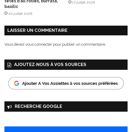
têtes d’ail rôties, burrata,
17 juillet 2026
t
r
basilic
i
e
20 juillet 2026
o
s
n
a
s
l
LAISSER UN COMMENTAIRE
A
é
r
Vous devez
vous connecter
pour publier un commentaire.
m
a
n
AJOUTEZ‑NOUS À VOS SOURCES
d
C
o
l
i
n
RECHERCHE GOOGLE