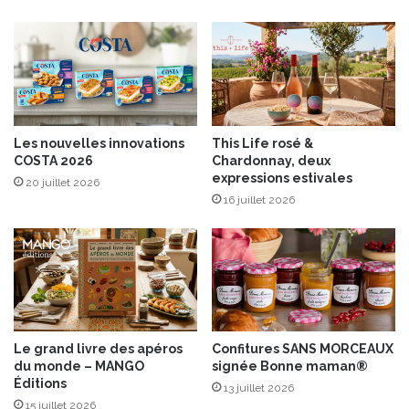
e
n
v
e
r
r
e
Les nouvelles innovations
This Life rosé &
e
COSTA 2026
Chardonnay, deux
t
expressions estivales
20 juillet 2026
B
16 juillet 2026
a
m
b
o
u
d
e
P
Le grand livre des apéros
Confitures SANS MORCEAUX
E
du monde – MANGO
signée Bonne maman®
B
Éditions
13 juillet 2026
B
15 juillet 2026