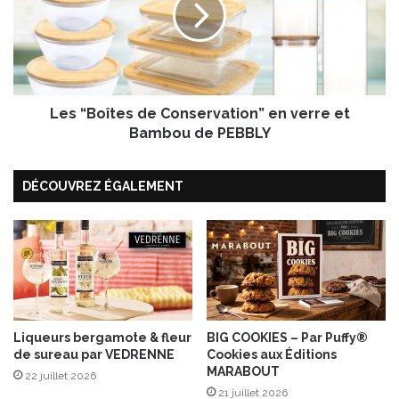
“
f
B
e
o
r
î
m
t
e
e
n
Les “Boîtes de Conservation” en verre et
s
t
d
Bambou de PEBBLY
é
e
s
C
DÉCOUVREZ ÉGALEMENT
o
n
s
e
r
v
a
t
i
Liqueurs bergamote & fleur
BIG COOKIES – Par Puffy®
de sureau par VEDRENNE
Cookies aux Éditions
o
MARABOUT
n
22 juillet 2026
”
21 juillet 2026