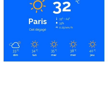
32
℃
Paris
33º - 24º
33%
0.29 km/h
Ciel dégagé
33
34
35
38
40
℃
℃
℃
℃
℃
dim
lun
mar
mer
jeu