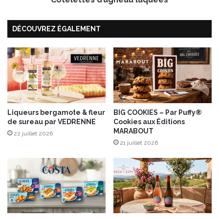
h
d
e
’
DÉCOUVREZ ÉGALEMENT
u
a
r
g
e
n
!
e
a
u
l
a
Liqueurs bergamote & fleur
BIG COOKIES – Par Puffy®
q
de sureau par VEDRENNE
Cookies aux Éditions
u
MARABOUT
é
22 juillet 2026
21 juillet 2026
e
s