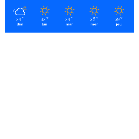
34
33
34
36
39
℃
℃
℃
℃
℃
dim
lun
mar
mer
jeu