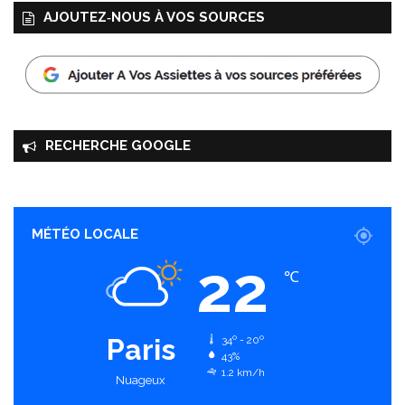
AJOUTEZ‑NOUS À VOS SOURCES
RECHERCHE GOOGLE
MÉTÉO LOCALE
22
℃
Paris
34º - 20º
43%
1.2 km/h
Nuageux