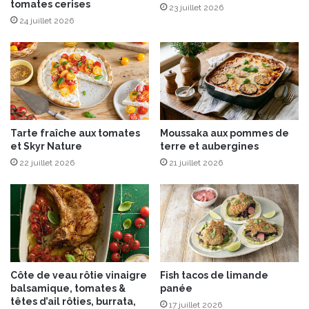
tomates cerises
d
23 juillet 2026
u
24 juillet 2026
P
é
r
i
g
o
r
Tarte fraîche aux tomates
Moussaka aux pommes de
d
et Skyr Nature
terre et aubergines
m
22 juillet 2026
21 juillet 2026
o
e
l
l
e
u
x
Côte de veau rôtie vinaigre
Fish tacos de limande
balsamique, tomates &
panée
têtes d’ail rôties, burrata,
17 juillet 2026