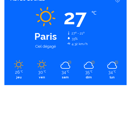
27
℃
Paris
27º - 21º
33%
4.32 km/h
Ciel dégagé
26
30
34
35
34
℃
℃
℃
℃
℃
jeu
ven
sam
dim
lun