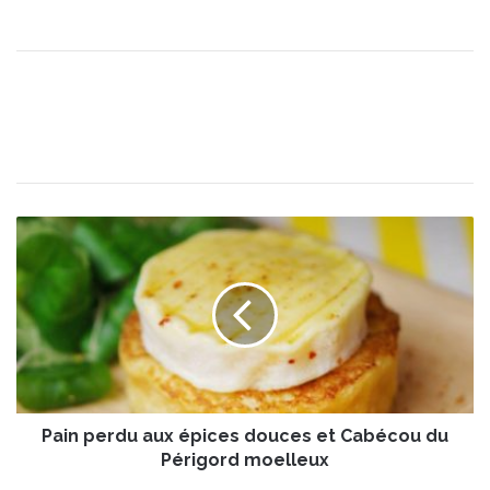
P
a
i
n
p
e
r
d
u
Pain perdu aux épices douces et Cabécou du
a
u
Périgord moelleux
x