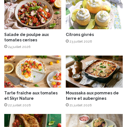
d
i
t
i
o
n
Salade de poulpe aux
Citrons givrés
tomates cerises
s
23 juillet 2026
M
24 juillet 2026
a
r
a
b
o
u
t
Tarte fraîche aux tomates
Moussaka aux pommes de
et Skyr Nature
terre et aubergines
22 juillet 2026
21 juillet 2026