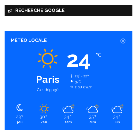
RECHERCHE GOOGLE
MÉTÉO LOCALE
24
℃
Paris
25º - 22º
37%
2.68 km/h
Ciel dégagé
23
30
34
35
34
℃
℃
℃
℃
℃
jeu
ven
sam
dim
lun