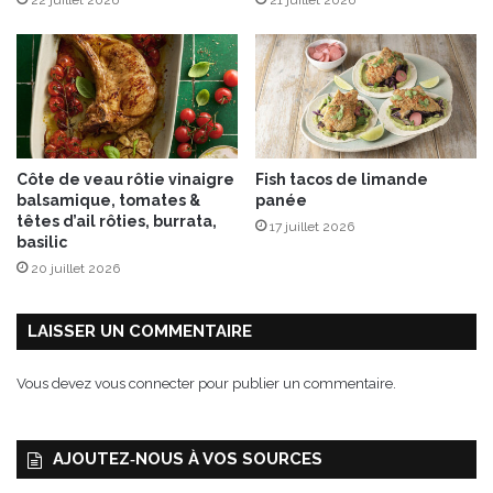
e
s
”
2
0
1
9
,
Côte de veau rôtie vinaigre
Fish tacos de limande
D
balsamique, tomates &
panée
o
têtes d’ail rôties, burrata,
17 juillet 2026
m
basilic
a
20 juillet 2026
i
n
e
LAISSER UN COMMENTAIRE
F
o
Vous devez
vous connecter
pour publier un commentaire.
u
r
n
AJOUTEZ‑NOUS À VOS SOURCES
i
e