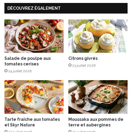
i
e
DÉCOUVREZ ÉGALEMENT
è
,
r
c
e
u
v
é
e
“
L
e
Salade de poulpe aux
Citrons givrés
tomates cerises
s
23 juillet 2026
B
24 juillet 2026
e
l
l
e
s
V
i
Tarte fraîche aux tomates
Moussaka aux pommes de
g
et Skyr Nature
terre et aubergines
n
22 juillet 2026
21 juillet 2026