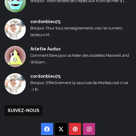
Bonjour, Votre recette de crêpes aux fruits de mer a l...
cordonbleu75
Bonjour, Pour tous renseignements voici le numéro
lecteurs M...
Arlette Auduc
Comment faire pour acheter des assiettes Maxwell and
William...
cordonbleu75
Bonjour, Effectivement la saucisse de Morteau est crue
:-) B...
SUIVEZ-NOUS
Facebook
X
Pinterest
Instagram