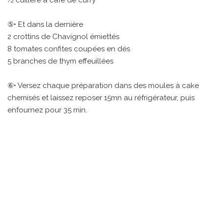
½ cuillère à café de curry
⑤• Et dans la dernière
2 crottins de Chavignol émiettés
8 tomates confites coupées en dés
5 branches de thym effeuillées
⑥• Versez chaque préparation dans des moules à cake
chemisés et laissez reposer 15mn au réfrigérateur, puis
enfournez pour 35 min.