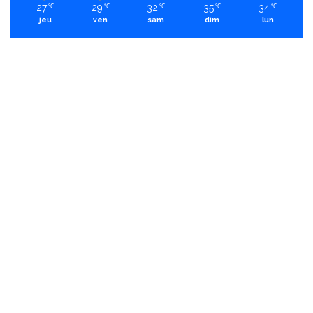
27
29
32
35
34
℃
℃
℃
℃
℃
jeu
ven
sam
dim
lun