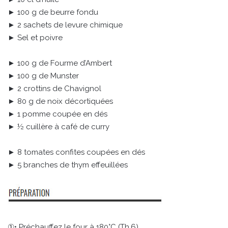
► 100 g de beurre fondu
► 2 sachets de levure chimique
► Sel et poivre
► 100 g de Fourme d’Ambert
► 100 g de Munster
► 2 crottins de Chavignol
► 80 g de noix décortiquées
► 1 pomme coupée en dés
► ½ cuillère à café de curry
► 8 tomates confites coupées en dés
► 5 branches de thym effeuillées
①• Préchauffez le four à 180°C (Th.6).