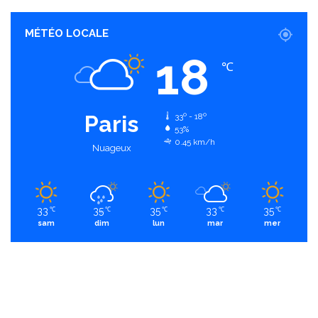
MÉTÉO LOCALE
18
℃
Paris
33º - 18º
53%
0.45 km/h
Nuageux
33
35
35
33
35
℃
℃
℃
℃
℃
sam
dim
lun
mar
mer