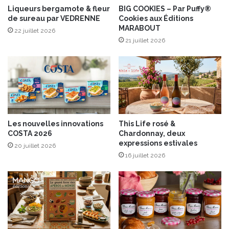
e
l
Liqueurs bergamote & fleur
BIG COOKIES – Par Puffy®
u
de sureau par VEDRENNE
Cookies aux Éditions
e
MARABOUT
r
b
22 juillet 2026
p
i
21 juillet 2026
o
è
u
r
r
e
p
f
r
r
o
u
l
i
Les nouvelles innovations
This Life rosé &
o
t
COSTA 2026
Chardonnay, deux
n
é
expressions estivales
20 juillet 2026
g
e
16 juillet 2026
e
,
r
1
l
6
a
6
f
4
r
M
a
û