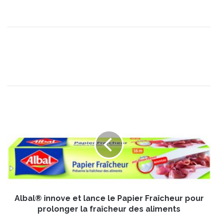
A
l
b
a
l
®
i
n
n
Albal® innove et lance le Papier Fraîcheur pour
o
v
prolonger la fraîcheur des aliments