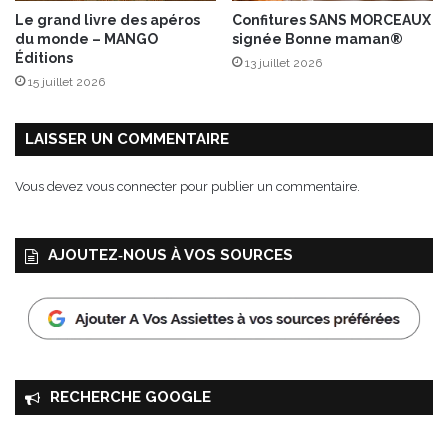
î
r
Le grand livre des apéros
Confitures SANS MORCEAUX
c
e
du monde – MANGO
signée Bonne maman®
h
M
Éditions
13 juillet 2026
e
y
15 juillet 2026
u
r
r
t
d
i
LAISSER UN COMMENTAIRE
e
l
s
l
Vous devez
vous connecter
pour publier un commentaire.
a
e
l
i
AJOUTEZ‑NOUS À VOS SOURCES
m
e
n
t
s
RECHERCHE GOOGLE