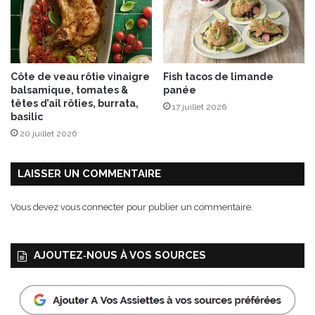
e
s
a
r
d
Côte de veau rôtie vinaigre
Fish tacos de limande
i
balsamique, tomates &
panée
n
têtes d’ail rôties, burrata,
17 juillet 2026
e
basilic
20 juillet 2026
LAISSER UN COMMENTAIRE
Vous devez
vous connecter
pour publier un commentaire.
AJOUTEZ‑NOUS À VOS SOURCES