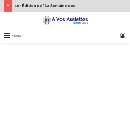
1er Édition de “La Semaine des Chefs” du 19 au 24 octobre 2026
S
Menu