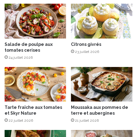
t
u
g
T
r
o
u
u
é
q
d
u
e
e
Salade de poulpe aux
Citrons givrés
tomates cerises
c
t
23 juillet 2026
a
a
24 juillet 2026
c
u
a
x
o
r
i
l
l
e
Tarte fraîche aux tomates
Moussaka aux pommes de
t
et Skyr Nature
terre et aubergines
t
22 juillet 2026
21 juillet 2026
e
s
d