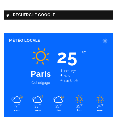
RECHERCHE GOOGLE
MÉTÉO LOCALE
25
℃
Paris
27º - 23º
30%
1.34 km/h
Ciel dégagé
27
33
35
35
34
℃
℃
℃
℃
℃
ven
sam
dim
lun
mar