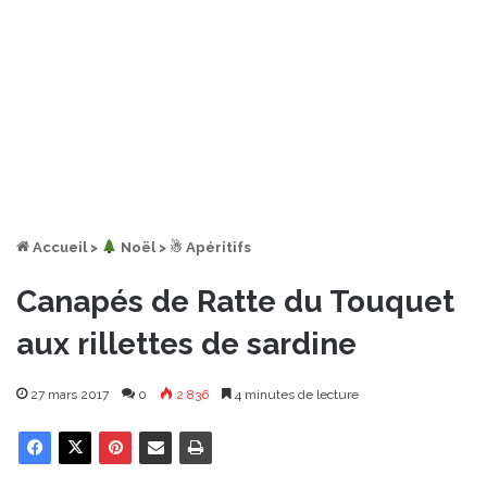
Accueil
>
︎ Noël
>
☃ Apéritifs
Canapés de Ratte du Touquet
aux rillettes de sardine
27 mars 2017
0
2 836
4 minutes de lecture