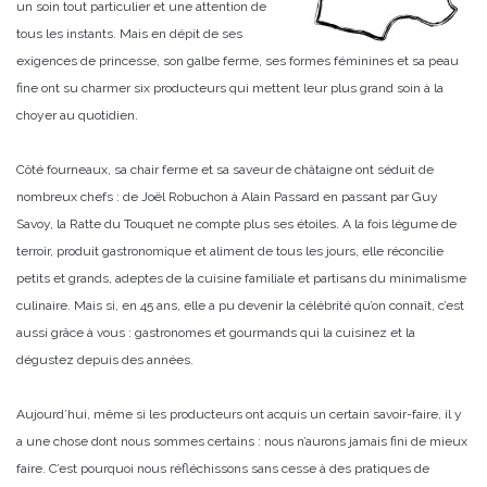
un soin tout particulier et une attention de
tous les instants. Mais en dépit de ses
exigences de princesse, son galbe ferme, ses formes féminines et sa peau
fine ont su charmer six producteurs qui mettent leur plus grand soin à la
choyer au quotidien.
Côté fourneaux, sa chair ferme et sa saveur de châtaigne ont séduit de
nombreux chefs : de Joël Robuchon à Alain Passard en passant par Guy
Savoy, la Ratte du Touquet ne compte plus ses étoiles. A la fois légume de
terroir, produit gastronomique et aliment de tous les jours, elle réconcilie
petits et grands, adeptes de la cuisine familiale et partisans du minimalisme
culinaire. Mais si, en 45 ans, elle a pu devenir la célébrité qu’on connaît, c’est
aussi grâce à vous : gastronomes et gourmands qui la cuisinez et la
dégustez depuis des années.
Aujourd’hui, même si les producteurs ont acquis un certain savoir-faire, il y
a une chose dont nous sommes certains : nous n’aurons jamais fini de mieux
faire. C’est pourquoi nous réfléchissons sans cesse à des pratiques de