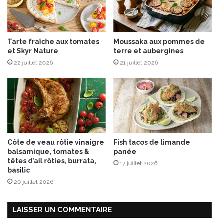
p
p
e
n
Tarte fraîche aux tomates
Moussaka aux pommes de
z
et Skyr Nature
terre et aubergines
e
22 juillet 2026
21 juillet 2026
l
l
e
r
®
Côte de veau rôtie vinaigre
Fish tacos de limande
balsamique, tomates &
panée
têtes d’ail rôties, burrata,
17 juillet 2026
basilic
20 juillet 2026
LAISSER UN COMMENTAIRE