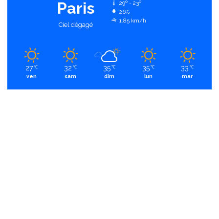
Paris
29º - 23º
26%
1.85 km/h
Ciel dégagé
27
32
35
35
33
℃
℃
℃
℃
℃
ven
sam
dim
lun
mar