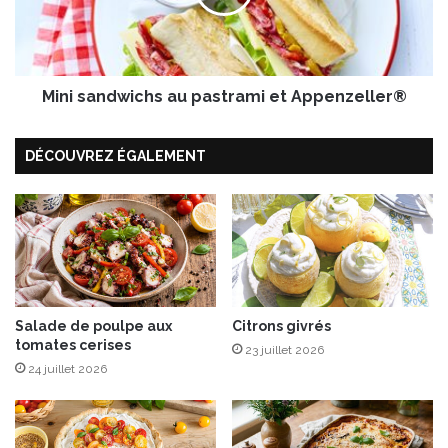
d
a
T
n
e
d
r
w
i
Mini sandwichs au pastrami et Appenzeller®
i
y
c
a
h
DÉCOUVREZ ÉGALEMENT
k
s
i
a
u
p
a
s
t
r
Salade de poulpe aux
Citrons givrés
a
tomates cerises
m
23 juillet 2026
i
24 juillet 2026
e
t
A