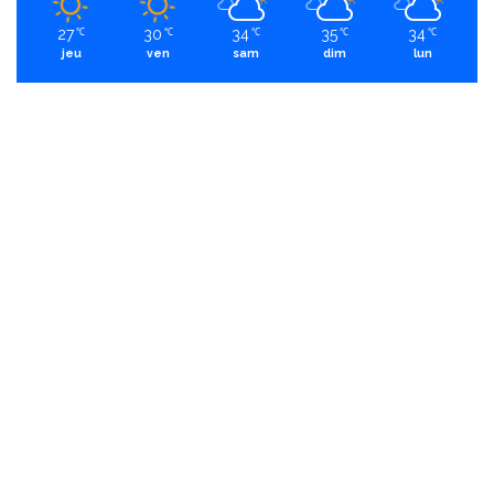
27
30
34
35
34
℃
℃
℃
℃
℃
jeu
ven
sam
dim
lun