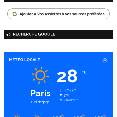
RECHERCHE GOOGLE
MÉTÉO LOCALE
28
℃
Paris
30º - 21º
37%
2.89 km/h
Ciel dégagé