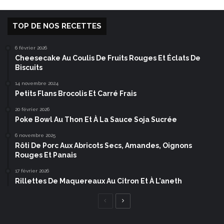
TOP DE NOS RECETTES
6 février 2026
Cheesecake Au Coulis De Fruits Rouges Et Éclats De
Biscuits
14 novembre 2024
Petits Flans Brocolis Et Carré Frais
20 février 2026
Poke Bowl Au Thon Et À La Sauce Soja Sucrée
6 novembre 2025
Rôti De Porc Aux Abricots Secs, Amandes, Oignons
Rouges Et Panais
17 février 2026
Rillettes De Maquereaux Au Citron Et À L’aneth
Page
Page
précédente
suivante