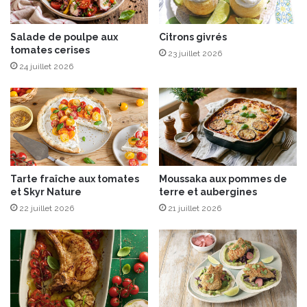
d
a
Salade de poulpe aux
Citrons givrés
n
tomates cerises
t
23 juillet 2026
e
24 juillet 2026
s
a
u
b
a
s
i
Tarte fraîche aux tomates
Moussaka aux pommes de
l
et Skyr Nature
terre et aubergines
i
22 juillet 2026
21 juillet 2026
c