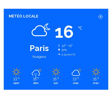
MÉTÉO LOCALE
16
℃
Paris
33º - 15º
67%
2.25 km/h
Nuageux
33
35
35
33
35
℃
℃
℃
℃
℃
sam
dim
lun
mar
mer