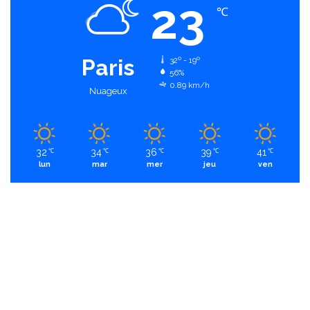
23
℃
Paris
32º - 19º
56%
0.89 km/h
Nuageux
32
34
36
39
41
℃
℃
℃
℃
℃
lun
mar
mer
jeu
ven