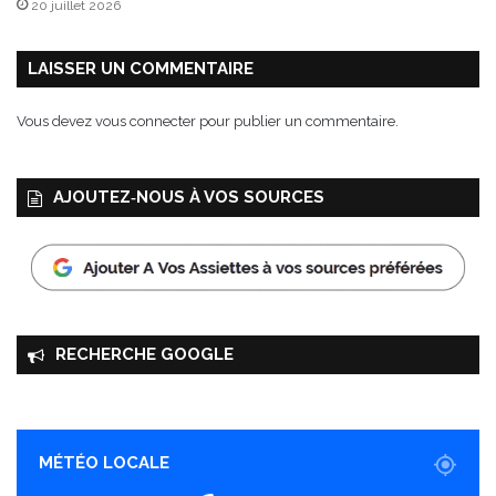
20 juillet 2026
n
a
i
LAISSER UN COMMENTAIRE
s
e
Vous devez
vous connecter
pour publier un commentaire.
v
e
g
AJOUTEZ‑NOUS À VOS SOURCES
a
n
RECHERCHE GOOGLE
MÉTÉO LOCALE