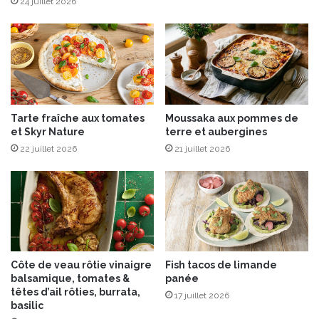
t
24 juillet 2026
g
e
n
d
i
o
e
u
r
c
e
,
Tarte fraîche aux tomates
Moussaka aux pommes de
c
et Skyr Nature
terre et aubergines
h
22 juillet 2026
21 juillet 2026
e
d
d
a
r
e
t
m
Côte de veau rôtie vinaigre
Fish tacos de limande
a
balsamique, tomates &
panée
y
têtes d’ail rôties, burrata,
17 juillet 2026
o
basilic
n