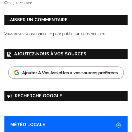
20 juillet 2026
i
q
u
LAISSER UN COMMENTAIRE
e
”
Vous devez
vous connecter
pour publier un commentaire.
u
n
i
AJOUTEZ‑NOUS À VOS SOURCES
q
u
e
e
n
t
o
RECHERCHE GOOGLE
u
t
e
l
i
MÉTÉO LOCALE
b