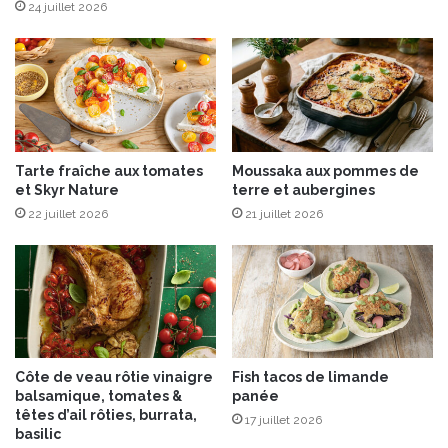
u
24 juillet 2026
n
e
“
E
x
p
é
Tarte fraîche aux tomates
Moussaka aux pommes de
r
et Skyr Nature
terre et aubergines
i
e
22 juillet 2026
21 juillet 2026
n
c
e
C
i
d
r
Côte de veau rôtie vinaigre
Fish tacos de limande
o
balsamique, tomates &
panée
n
têtes d’ail rôties, burrata,
17 juillet 2026
o
basilic
m