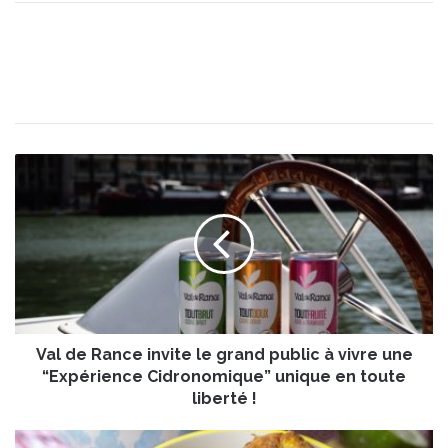
V
a
l
d
e
R
a
n
c
Val de Rance invite le grand public à vivre une
e
i
“Expérience Cidronomique” unique en toute
n
liberté !
v
i
S